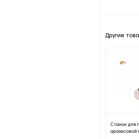
Оборудование для вяления и
сушки мяса и рыбы
Оборудование для
Другие тов
заморозки
Оборудование для
изготовления роллов и суши
Оборудование для
изготовления сиропа
Оборудование для
измельчения какао
Оборудование для мойки и
очистки фруктов и ягод
Станок для 
арахисовой 
Оборудование для мойки