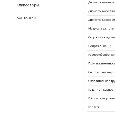
Диаметр нижнего 
Клипсаторы
Диаметр входа (мм
Коптильни
Диаметр выхода (м
Мощность двигател
Кофейное оборудование
Скорость вращения
Куттеры
Напряжение (В)
Линии для переработки мяса
Размер обработки 
Производительность
Линии для производства
продуктов питания
Система охлажде
Охладительная тру
Маринаторы и вакуумные
массажеры
Защитный корпус
Габаритные разме
Мукомольное оборудование
Вес (кг)
Мясорубки