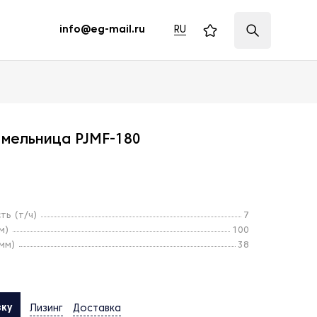
RU
info@eg-mail.ru
 мельница PJMF-180
ть (т/ч)
7
м)
100
мм)
38
вку
Лизинг
Доставка