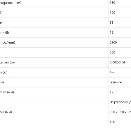
жернова (мм)
180
)
100
м)
38
я (кВт)
18
 (об/мин)
2900
380
сырья (мм)
0,002-0,04
 (т/ч)
1-7
ния
Водяное
бка (мм)
12
Нержавеюща
ры (мм)
900 х 850 х 1
400