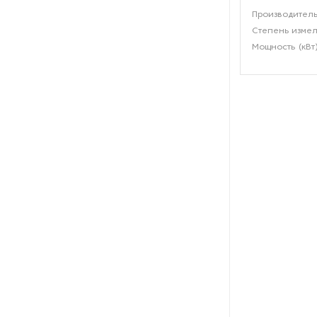
оборотной тары
Производитель
Степень измел
Оборудование для нарезки и
Мощность (кВт
измельчения грибов
Оборудование для нарезки
хлеба
Оборудование для обжарки
какао
Оборудование для очистки
овощей
Оборудование для очистки
питьевой воды
Оборудование для панировки
Оборудование для