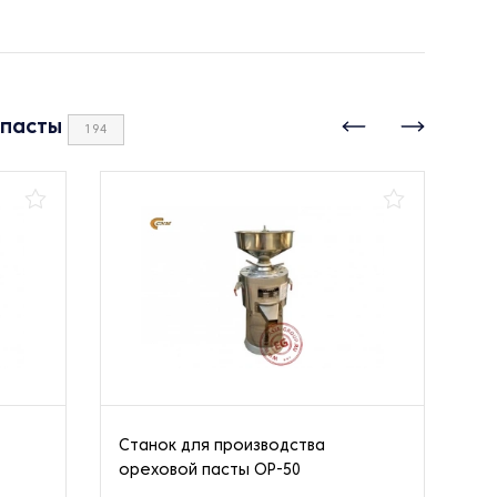
 пасты
194
Станок для производства
Ст
ореховой пасты ОР-50
ар