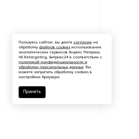
переработки жира
Оборудование для
переработки лука и чеснока
Оборудование для
переработки орехов
Пользуясь сайтом, вы даете
согласие
на
обработку
файлов cookies
использование
аналитических сервисов Яндекс Метрика,
Оборудование для
VK.Retargeting, Битрикс24 в соответствии с
политикой конфиденциальности и
переработки рыбы и
обработки персональных данных
. Вы
морепродуктов
можете запретить обработку cookies в
настройках браузера.
Оборудование для
переработки сои
Принять
Оборудование для
переработки яиц
Оборудование для
преработки корнеплодов