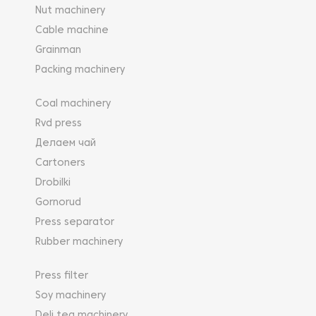
Nut machinery
Cable machine
Grainman
Packing machinery
Coal machinery
Rvd press
Делаем чай
Cartoners
Drobilki
Gornorud
Press separator
Rubber machinery
Press filter
Soy machinery
Deli tea machinery