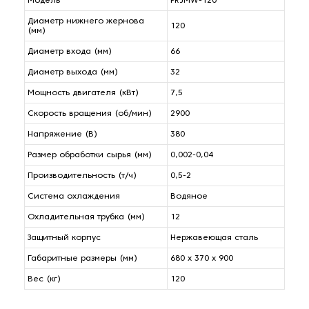
Модель
PRJMW-120
Диаметр нижнего жернова
120
(мм)
Диаметр входа (мм)
66
Диаметр выхода (мм)
32
Мощность двигателя (кВт)
7,5
Скорость вращения (об/мин)
2900
Напряжение (В)
380
Размер обработки сырья (мм)
0,002-0,04
Производительность (т/ч)
0,5-2
Система охлаждения
Водяное
Охладительная трубка (мм)
12
Защитный корпус
Нержавеющая сталь
Габаритные размеры (мм)
680 х 370 х 900
Вес (кг)
120