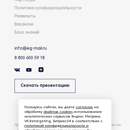
Партнеры
Политика конфиденциальности
Реквизиты
Вакансии
База знаний
info@eg-mail.ru
8 800 600 59 18
Скачать презентацию
Пользуясь сайтом, вы даете
согласие
на
обработку
файлов cookies
использование
аналитических сервисов Яндекс Метрика,
VK.Retargeting, Битрикс24 в соответствии с
Продолжая использовать наш сайт, вы даете согласие на
политикой конфиденциальности и