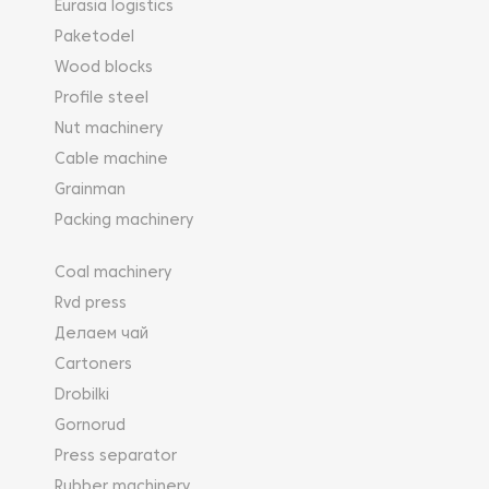
Eurasia logistics
Paketodel
Wood blocks
Profile steel
Nut machinery
Cable machine
Grainman
Packing machinery
Coal machinery
Rvd press
Делаем чай
Cartoners
Drobilki
Gornorud
Press separator
Rubber machinery