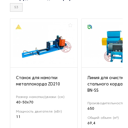
53
Станок для намотки
Линия для очистки
металлокорда ZD210
стального корда о
BN-SS
Размер намотки/увязки (см)
40-50x70
Производительность (к
650
Мощность двигателя (кВт)
11
Общий объем (м³)
69,4