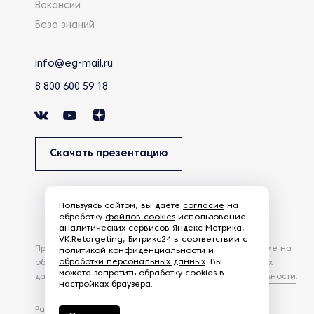
Вакансии
База знаний
info@eg-mail.ru
8 800 600 59 18
Скачать презентацию
Пользуясь сайтом, вы даете
согласие
на
обработку
файлов cookies
использование
аналитических сервисов Яндекс Метрика,
VK.Retargeting, Битрикс24 в соответствии с
Продолжая использовать наш сайт, вы даете согласие на
политикой конфиденциальности и
обработки персональных данных
. Вы
обработку файлов Cookies и других пользовательских
можете запретить обработку cookies в
данных, в соответствии с
Политикой конфиденциальности
.
настройках браузера.
Разработка сайта —
студия Z-Labs