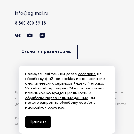
info@eg-mail.ru
8 800 600 59 18
Скачать презентацию
Пользуясь сайтом, вы даете
согласие
на
обработку
файлов cookies
использование
аналитических сервисов Яндекс Метрика,
VK.Retargeting, Битрикс24 в соответствии с
Продолжая использовать наш сайт, вы даете согласие на
политикой конфиденциальности и
обработки персональных данных
. Вы
обработку файлов Cookies и других пользовательских
можете запретить обработку cookies в
данных, в соответствии с
Политикой конфиденциальности
.
настройках браузера.
Разработка сайта —
студия Z-Labs
Принять
© 2026 – Eurasia Group. Все права защищены