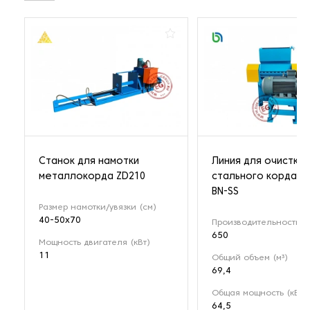
Станок для намотки
Линия для очистки
металлокорда ZD210
стального корда о
BN-SS
Размер намотки/увязки (см)
40-50x70
Производительность (к
650
Мощность двигателя (кВт)
11
Общий объем (м³)
69,4
Общая мощность (кВт)
64,5