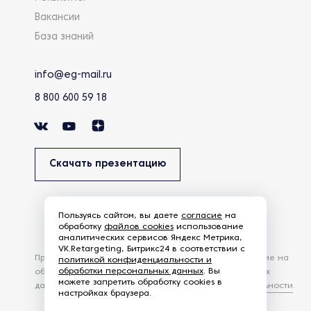
Вакансии
База знаний
info@eg-mail.ru
8 800 600 59 18
Скачать презентацию
Пользуясь сайтом, вы даете
согласие
на
обработку
файлов cookies
использование
аналитических сервисов Яндекс Метрика,
VK.Retargeting, Битрикс24 в соответствии с
Продолжая использовать наш сайт, вы даете согласие на
политикой конфиденциальности и
обработки персональных данных
. Вы
обработку файлов Cookies и других пользовательских
можете запретить обработку cookies в
данных, в соответствии с
Политикой конфиденциальности
.
настройках браузера.