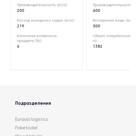
Производительность (кг/ч)
Производительность (к
200
600
Расход исходного сырья (кг/ч)
Испарение воды (кг/ч)
219
500
Конечная влажность
Объем потребления па
продукта (%)
ч)
6
1382
Подразделения
Eurasia logistics
Paketodel