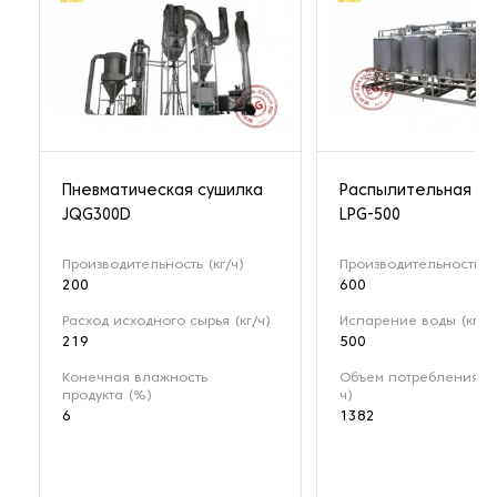
Пневматическая сушилка
Распылительная су
JQG300D
LPG-500
Производительность (кг/ч)
Производительность (к
200
600
Расход исходного сырья (кг/ч)
Испарение воды (кг/ч)
219
500
Конечная влажность
Объем потребления па
продукта (%)
ч)
6
1382