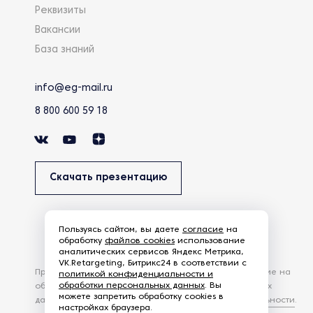
Реквизиты
Вакансии
База знаний
info@eg-mail.ru
8 800 600 59 18
Скачать презентацию
Пользуясь сайтом, вы даете
согласие
на
обработку
файлов cookies
использование
аналитических сервисов Яндекс Метрика,
VK.Retargeting, Битрикс24 в соответствии с
Продолжая использовать наш сайт, вы даете согласие на
политикой конфиденциальности и
обработки персональных данных
. Вы
обработку файлов Cookies и других пользовательских
можете запретить обработку cookies в
данных, в соответствии с
Политикой конфиденциальности
.
настройках браузера.