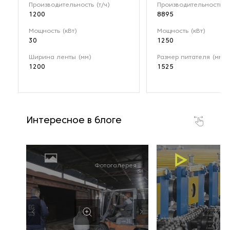
Производительность (т/ч)
Производительность (т
1200
8895
Мощность (кВт)
Мощность (кВт)
30
1250
Ширина ленты (мм)
Размер питателя (мм)
1200
1525
Интересное в блоге
В
Фотогалерея