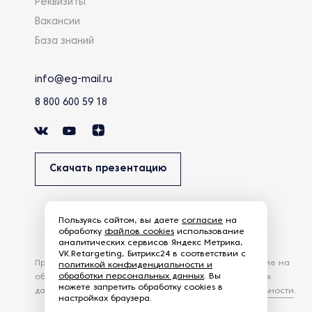
Реквизиты
Вакансии
База знаний
info@eg-mail.ru
8 800 600 59 18
Скачать презентацию
Пользуясь сайтом, вы даете
согласие
на
обработку
файлов cookies
использование
аналитических сервисов Яндекс Метрика,
VK.Retargeting, Битрикс24 в соответствии с
Продолжая использовать наш сайт, вы даете согласие на
политикой конфиденциальности и
обработки персональных данных
. Вы
обработку файлов Cookies и других пользовательских
можете запретить обработку cookies в
данных, в соответствии с
Политикой конфиденциальности
.
настройках браузера.