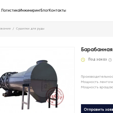
Логистика
Инжиниринг
Блог
Контакты
ование
Сушилки для руды
Барабанная
Под заказ
Производительнос
Мощность ленточн
Мощность вращаю
Отправить зая