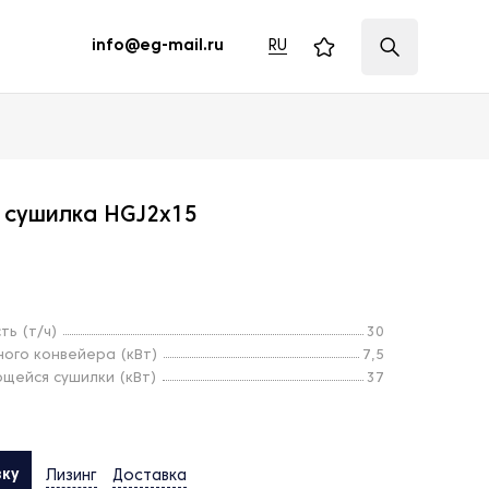
RU
info@eg-mail.ru
 сушилка HGJ2х15
ть (т/ч)
30
ого конвейера (кВт)
7,5
щейся сушилки (кВт)
37
вку
Лизинг
Доставка