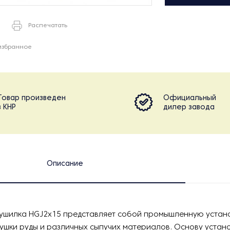
Распечатать
избранное
Товар произведен
Официальный
в КНР
дилер завода
Описание
ушилка HGJ2х15 представляет собой промышленную устано
ушки руды и различных сыпучих материалов. Основу устан