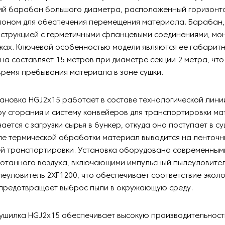
ий барабан большого диаметра, расположенный горизонт
лоном для обеспечения перемещения материала. Барабан
нструкцией с герметичными фланцевыми соединениями, мон
ках. Ключевой особенностью модели являются ее габарит
а составляет 15 метров при диаметре секции 2 метра, чт
ремя пребывания материала в зоне сушки.
ановка HGJ2х15 работает в составе технологической лин
ру сгорания и систему конвейеров для транспортировки ма
ается с загрузки сырья в бункер, откуда оно поступает в с
ле термической обработки материал выводится на ленточн
ей транспортировки. Установка оборудована современным
отанного воздуха, включающими импульсный пылеуловител
еуловитель 2XF1200, что обеспечивает соответствие экол
 предотвращает выброс пыли в окружающую среду.
ушилка HGJ2х15 обеспечивает высокую производительност