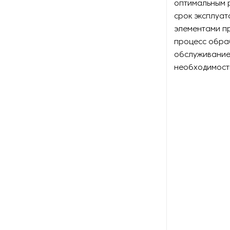
оптимальным 
срок эксплуат
Сортировочное
оборудование для горной
элементами п
промышленности
процесс обра
обслуживание
Сушилки для руды
необходимост
Сушильное оборудование
для нерудных материалов
Установки десорбции и
электролиза