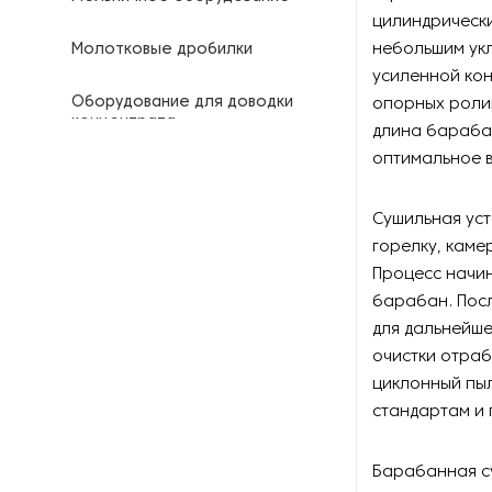
цилиндрическ
небольшим ук
Молотковые дробилки
усиленной ко
Оборудование для доводки
опорных роли
концентрата
длина барабан
оптимальное в
Оборудование для
складирования и разгрузки
Сушильная уст
горелку, каме
Печи для обжига минералов
Процесс начин
Промывочное оборудование
барабан. Пос
для дальнейш
Роторные дробилки
очистки отраб
циклонный пыл
Системы производства песка
стандартам и
Смесители для рудных
Барабанная с
концентратов