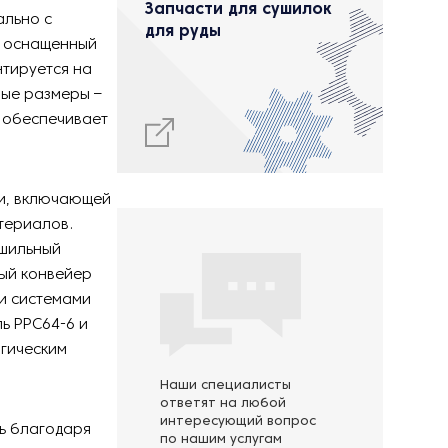
Запчасти для сушилок
ально с
для руды
, оснащенный
тируется на
ные размеры –
о обеспечивает
ии, включающей
териалов.
ушильный
ый конвейер
и системами
ь РРС64-6 и
огическим
Наши специалисты
ответят на любой
интересующий вопрос
ь благодаря
по нашим услугам