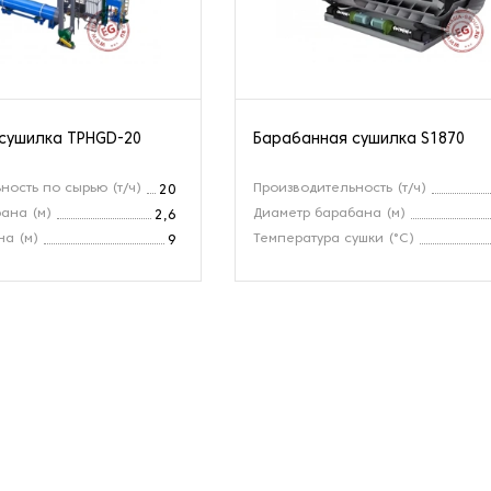
сушилка TPHGD-20
Барабанная сушилка S1870
ность по сырью (т/ч)
Производительность (т/ч)
20
ана (м)
Диаметр барабана (м)
2,6
а (м)
Температура сушки (°С)
9