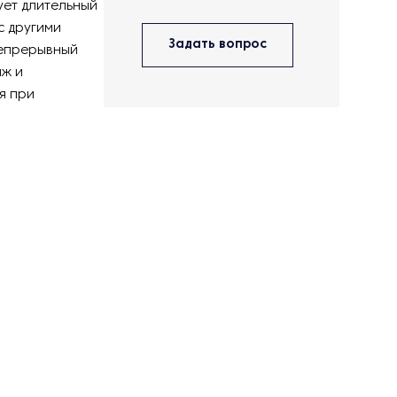
ует длительный
с другими
Задать вопрос
непрерывный
аж и
я при