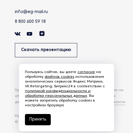
info@eg-mail.ru
8 800 600 59 18
Скачать презентацию
Пользуясь сайтом, вы даете
согласие
на
обработку
файлов cookies
использование
аналитических сервисов Яндекс Метрика,
VK.Retargeting, Битрикс24 в соответствии с
Продолжая использовать наш сайт, вы даете согласие на
политикой конфиденциальности и
обработки персональных данных
. Вы
обработку файлов Cookies и других пользовательских
можете запретить обработку cookies в
данных, в соответствии с
Политикой конфиденциальности
.
настройках браузера.
Разработка сайта —
студия Z-Labs
Принять
© 2026 – Eurasia Group. Все права защищены