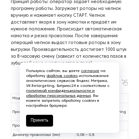
Принцип работы: оператор задаёт необходимую
программу работы. Загружает роторы на челнок
вручную и нажимает кнопку СТАРТ. Челнок
доставляет якоря в зону намотки и придаёт им
нужное положение. Происходит автоматическая
намотка и резка проволоки. После завершения
операций челнок выдаст готовые роторы в зону
выгрузки. Производительность достигает 1000 штук
за 8-часовую смену (зависит от количества пазов в
зубцовой зоне и количества витков).
Пользуясь сайтом, вы даете
согласие
на
обработку
файлов cookies
использование
аналитических сервисов Яндекс Метрика,
VK.Retargeting, Битрикс24 в соответствии с
политикой конфиденциальности и
обработки персональных данных
. Вы
Модель
DR08 SMT
можете запретить обработку cookies в
настройках браузера.
Suzhou Smart Motor
Производитель
Equipment Manufacturing
Co., Ltd.
Принять
Производительность (шт/час)
125
Диаметр проволоки (мм)
0,08 – 0,8