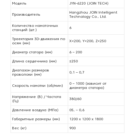
Модель
JYN-6220 (JOIN TECH)
Hangzhou JOIN Intelligent
Производитель
Technology Co., Ltd.
Количество намоточных
6
станций (шт.)
Траектория 3D-движения по
X<200, Y<200, Z<250
осям (мм)
Диаметр статора (мм)
6 – 200
Длина сердечника (мм)
≤250
Диапазон размеров
0,1 – 0,7
проволоки (мм)
0 – 1000 (зависит от
Скорость намотки (об/мин)
диаметра статора)
Напряжение (В) / Частота
380/60
(Гц)
Давление воздуха (МПа)
05, – 0,6
Габаритные размеры (мм)
1200 х 1200 х 1800
Вес (кг)
900