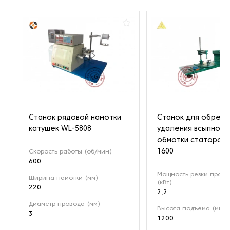
Станок рядовой намотки
Станок для обрезк
катушек WL-5808
удаления всыпной
обмотки статоров 
1600
Скорость работы (об/мин)
600
Мощность резки пров
Ширина намотки (мм)
(кВт)
220
2,2
Диаметр провода (мм)
Высота подъема (мм)
3
1200