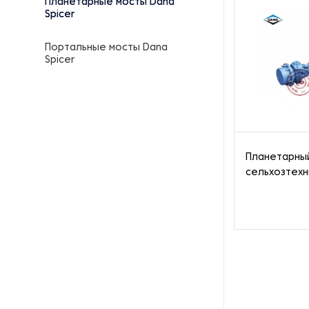
Планетарные мосты Dana
Spicer
Портальные мосты Dana
Spicer
Планетарный
сельхозтехни