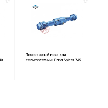
Планетарный мост для
Пл
40
сельхозтехники Dana Spicer 745
се