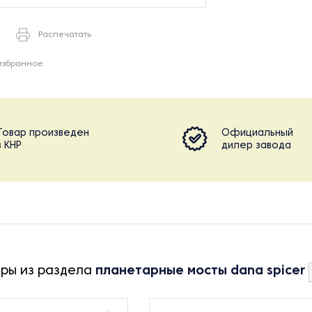
Распечатать
избранное
Товар произведен
Официальный
в КНР
дилер завода
ары из раздела
планетарные мосты dana spicer