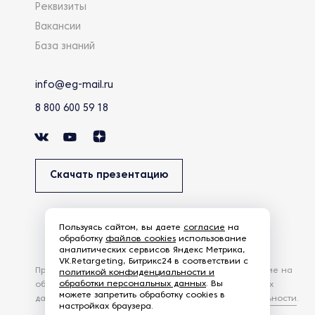
Реквизиты
Вакансии
База знаний
info@eg-mail.ru
8 800 600 59 18
Скачать презентацию
Пользуясь сайтом, вы даете
согласие
на
обработку
файлов cookies
использование
аналитических сервисов Яндекс Метрика,
VK.Retargeting, Битрикс24 в соответствии с
Продолжая использовать наш сайт, вы даете согласие на
политикой конфиденциальности и
обработки персональных данных
. Вы
обработку файлов Cookies и других пользовательских
можете запретить обработку cookies в
данных, в соответствии с
Политикой конфиденциальности
.
настройках браузера.