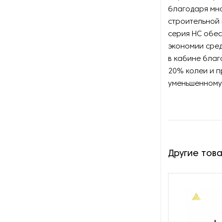
благодаря мн
строительной
серия HC обе
экономии сре
в кабине благ
20% колеи и 
уменьшенному
Другие тов