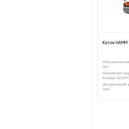
Каток HAMM 
Максимальная
(кг)
Линейная наг
вальца (кг/см²
Центральный 
(мм)