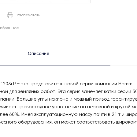
Распечатать
избранное
Описание
 208i P – это представитель новой серии компании Hamm,
ой для земляных работ. Эта серия заменяет катки серии 30
пании. Большие углы наклона и мощный привод гарантирует
чивает превосходное уплотнение на неровной и крутой ме
лее 60%. Имея эксплуатационную массу почти в 21 т и шир
есного оборудования, он может соответствовать широком