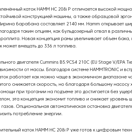
ленённый каток HAMM HC 208i P отличается высокой мощн
стойчивой конструкцией машины, а также образцовой эрго
ирина барабана составляет 2140 мм. Hamm открывает ши
агодаря таким опциям, как бульдозерный отвал в различн
роплита. Новая концепция рамы увеличивает объем бака, 
к может вмещать до 336 л топлива.
льного двигателя Cummins B5.9CS4 210C (EU Stage V/EPA Tie
зависимости от массы. Благодаря системе HAMMTRONIC и вс
аток работает как можно чаще в экономичном диапазоне ч
 этого снижается скорость, но благодаря большому насосу 
омощи при трогании на подъеме это достигается без ущер
елом, эта концепция экономит топливо и снижает уровень 
газов. Опциональная автоматическая остановка двигател
изить потребление энергии.
тельный каток HAMM HC 208i P уже готов к цифровым тех