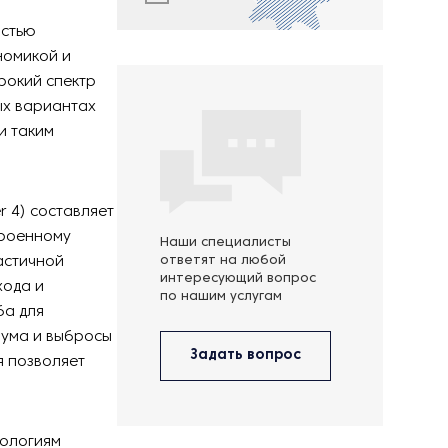
остью
номикой и
рокий спектр
ых вариантах
и таким
r 4) составляет
троенному
Наши специалисты
астичной
ответят на любой
интересующий вопрос
хода и
по нашим услугам
ба для
шума и выбросы
Задать вопрос
я позволяет
нологиям