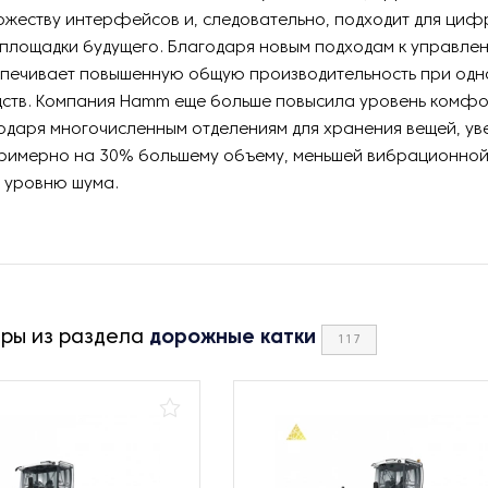
ожеству интерфейсов и, следовательно, подходит для ци
 площадки будущего. Благодаря новым подходам к управл
спечивает повышенную общую производительность при од
дств. Компания Hamm еще больше повысила уровень комф
одаря многочисленным отделениям для хранения вещей, ув
примерно на 30% большему объему, меньшей вибрационной 
 уровню шума.
ары из раздела
дорожные катки
117