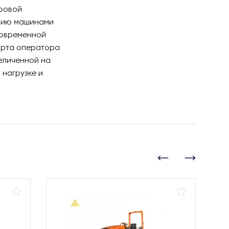
фровой
ению машинами
новременной
орта оператора
еличенной на
нагрузке и