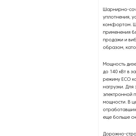
Шарнирно-соч
уплотнения, у
комфортом. Ш
применения бл
продажи и виб
образом, като
Мощность дизе
до 140 кВт в 
режиму ECO к
нагрузки. Для
электронной п
мощности. В ц
отработавших 
еще больше сн
Дорожно-строи