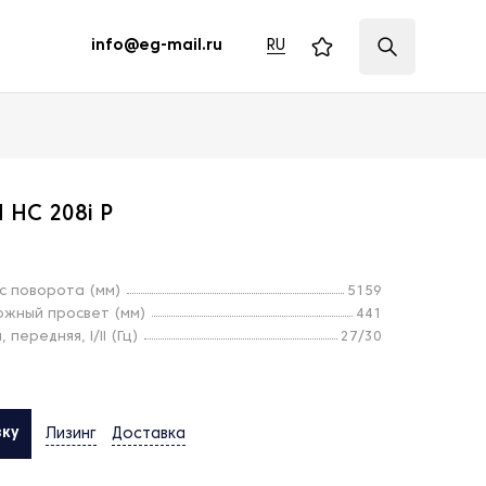
RU
info@eg-mail.ru
 HC 208i P
с поворота (мм)
5159
ожный просвет (мм)
441
передняя, I/II (Гц)
27/30
вку
Лизинг
Доставка