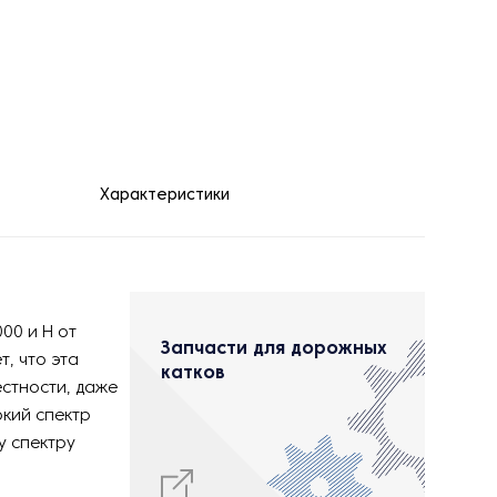
Характеристики
00 и H от
Запчасти для дорожных
, что эта
катков
стности, даже
окий спектр
у спектру