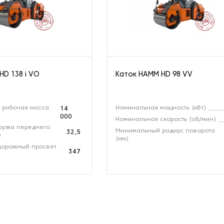
HD 138 i VO
Каток HAMM HD 98 VV
 рабочая масса
Номинальная мощность (кВт)
14
000
Номинальная скорость (об/мин)
рузка переднего
Минимальный радиус поворота
32,5
)
(мм)
дорожный просвет
347