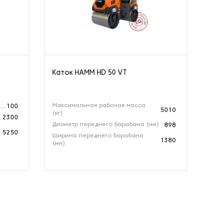
Каток HAMM HD 50 VT
Ка
Максимальная рабочая масса
Ма
100
5010
(кг)
(кг
2300
Диаметр переднего барабана (мм)
Ди
898
5250
Ширина переднего барабана
Ши
1380
(мм)