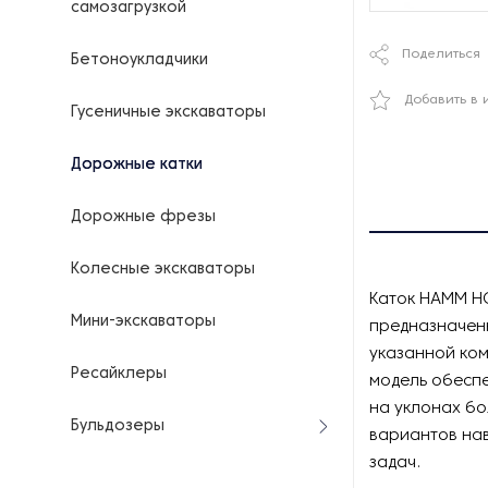
самозагрузкой
Поделиться
Бетоноукладчики
Добавить в 
Гусеничные экскаваторы
Дорожные катки
Дорожные фрезы
Колесные экскаваторы
Каток HAMM HC
Мини-экскаваторы
предназначенн
указанной ком
Ресайклеры
модель обеспе
на уклонах бо
Бульдозеры
вариантов нав
задач.