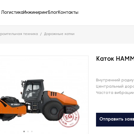
Логистика
Инжиниринг
Блог
Контакты
роительная техника
Дорожные катки
Каток HAMM
Внутренний радиу
Центральный дор
Частота вибрации, 
Отправить зая