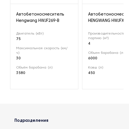
Автобетоносмеситель
Автобетоносмесит
Hengwang HWJF269-B
HENGWANG HWJFX40
Двигатель (кВт)
Производительность н
партию (м³)
75
4
Максимальная скорость (км/
ч)
Объем барабана (л)
30
6000
Объём барабана (л)
Ковш (л)
3580
450
Подразделения