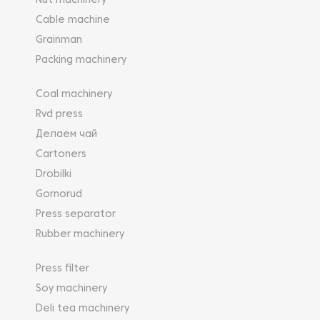
Nut machinery
Cable machine
Grainman
Packing machinery
Coal machinery
Rvd press
Делаем чай
Cartoners
Drobilki
Gornorud
Press separator
Rubber machinery
Press filter
Soy machinery
Deli tea machinery