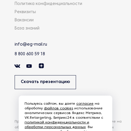
Политика конфиденциальности
Реквизиты
Вакансии
База знаний
info@eg-mail.ru
8 800 600 59 18
Скачать презентацию
Пользуясь сайтом, вы даете
согласие
на
обработку
файлов cookies
использование
аналитических сервисов Яндекс Метрика,
VK.Retargeting, Битрикс24 в соответствии с
Продолжая использовать наш сайт, вы даете согласие на
политикой конфиденциальности и
обработки персональных данных
. Вы
обработку файлов Cookies и других пользовательских