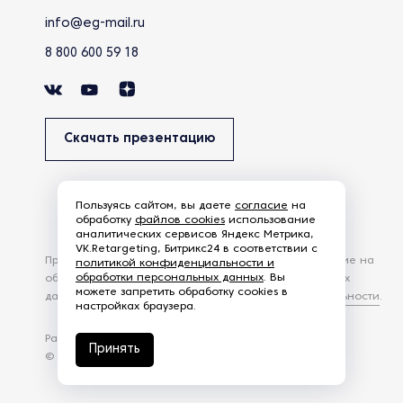
info@eg-mail.ru
8 800 600 59 18
Скачать презентацию
Пользуясь сайтом, вы даете
согласие
на
обработку
файлов cookies
использование
аналитических сервисов Яндекс Метрика,
VK.Retargeting, Битрикс24 в соответствии с
Продолжая использовать наш сайт, вы даете согласие на
политикой конфиденциальности и
обработки персональных данных
. Вы
обработку файлов Cookies и других пользовательских
можете запретить обработку cookies в
данных, в соответствии с
Политикой конфиденциальности
.
настройках браузера.
Разработка сайта —
студия Z-Labs
Принять
© 2026 – Eurasia Group. Все права защищены