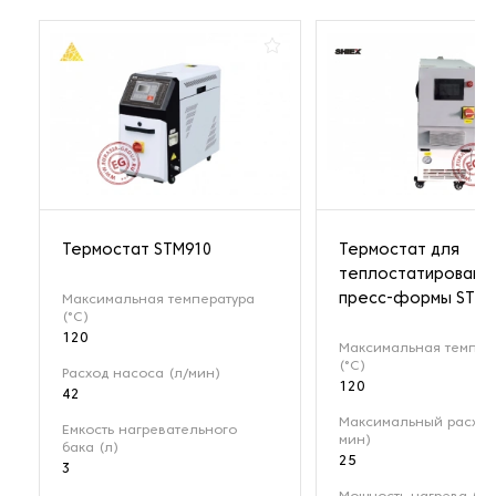
Термостат STM910
Термостат для
теплостатировани
пресс-формы STM-
Максимальная температура
(°C)
120
Максимальная темпер
(°C)
Расход насоса (л/мин)
120
42
Максимальный расход 
Емкость нагревательного
мин)
бака (л)
25
3