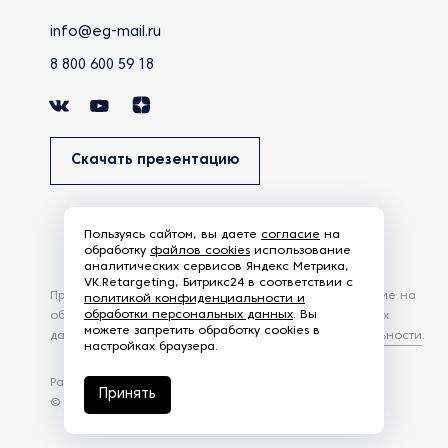
info@eg-mail.ru
8 800 600 59 18
Скачать презентацию
Пользуясь сайтом, вы даете
согласие
на
обработку
файлов cookies
использование
аналитических сервисов Яндекс Метрика,
VK.Retargeting, Битрикс24 в соответствии с
Продолжая использовать наш сайт, вы даете согласие на
политикой конфиденциальности и
обработки персональных данных
. Вы
обработку файлов Cookies и других пользовательских
можете запретить обработку cookies в
данных, в соответствии с
Политикой конфиденциальности
.
настройках браузера.
Разработка сайта —
студия Z-Labs
Принять
© 2026 – Eurasia Group. Все права защищены