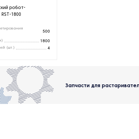
кий робот-
 RST-1800
летирования
500
м)
1800
ей (шт.)
4
Запчасти для растаривате