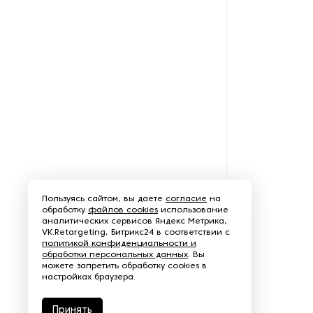
Оборудование для
восстановления щеток
Оборудование для намотки
веревки
Оборудование для намотки
лески
Оборудование для
обслуживания конвейеров
Оборудование для
Пользуясь сайтом, вы даете
согласие
на
перемотки рулонных
обработку
файлов cookies
использование
материалов
аналитических сервисов Яндекс Метрика,
VK.Retargeting, Битрикс24 в соответствии с
политикой конфиденциальности и
Оборудование для
обработки персональных данных
. Вы
перфорации конвейерной
можете запретить обработку cookies в
ленты
настройках браузера.
Оборудование для
Принять