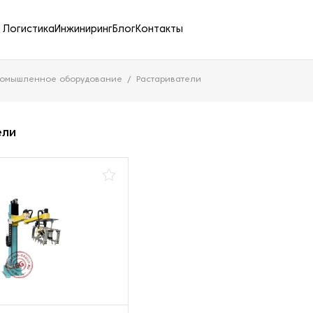
Логистика
Инжиниринг
Блог
Контакты
ромышленное оборудование
Растариватели
ели