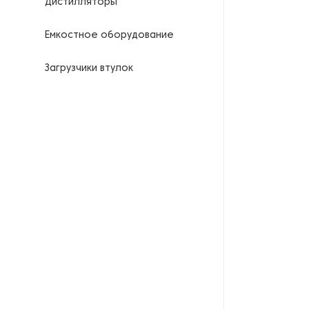
Дистилляторы
Емкостное оборудование
Загрузчики втулок
Калориферы
Компрессоры для
нефтегазовой
промышленности
Контрольно-измерительные
приборы
Нагреватели для бочек и
контейнеров
Насосы