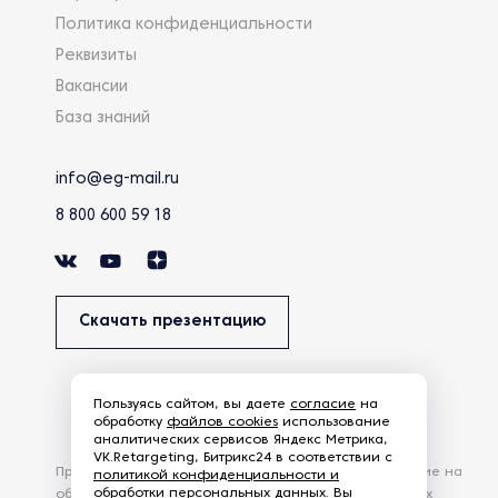
Политика конфиденциальности
Реквизиты
Вакансии
База знаний
info@eg-mail.ru
8 800 600 59 18
Скачать презентацию
Пользуясь сайтом, вы даете
согласие
на
обработку
файлов cookies
использование
аналитических сервисов Яндекс Метрика,
VK.Retargeting, Битрикс24 в соответствии с
Продолжая использовать наш сайт, вы даете согласие на
политикой конфиденциальности и
обработки персональных данных
. Вы
обработку файлов Cookies и других пользовательских