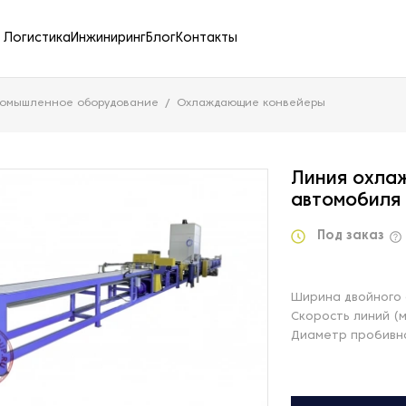
Логистика
Инжиниринг
Блог
Контакты
ромышленное оборудование
Охлаждающие конвейеры
Линия охла
автомобиля
Под заказ
Ширина двойного 
Скорость линий (
Диаметр пробивно