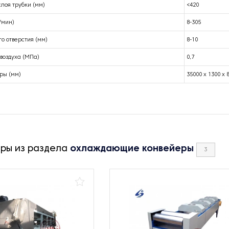
лоя трубки (мм)
<420
/мин)
8-305
о отверстия (мм)
8-10
воздуха (МПа)
0,7
ры (мм)
35000 x 1300 x 
ары из раздела
охлаждающие конвейеры
3