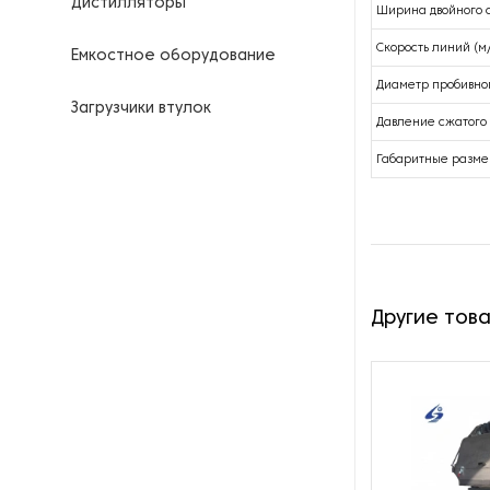
Дистилляторы
Ширина двойного с
Скорость линий (м
Емкостное оборудование
Диаметр пробивног
Загрузчики втулок
Давление сжатого 
Калориферы
Габаритные разме
Компрессоры для
нефтегазовой
промышленности
Контрольно-измерительные
Другие тов
приборы
Нагреватели для бочек и
контейнеров
Насосы