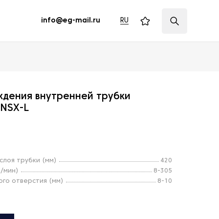
RU
info@eg-mail.ru
ждения внутренней трубки
 NSX-L
слоя трубки (мм)
420
м/мин)
8-305
го отверстия (мм)
8-10