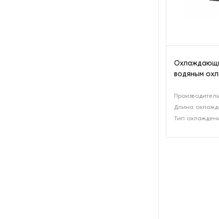
Оборудование для
восстановления щеток
Оборудование для намотки
веревки
Охлаждающи
Оборудование для намотки
водяным ох
лески
Производительн
Оборудование для
Длина охлажд
обслуживания конвейеров
Тип охлажден
Оборудование для
перемотки рулонных
материалов
Оборудование для
перфорации конвейерной
ленты
Оборудование для