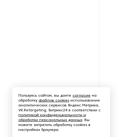
производства азота
Оборудование для
производства свечей
Оборудование для
производства фурнитуры
Оборудование для растяжки
рыболовной сети
Оборудование производства
восковых карандашей
Пользуясь сайтом, вы даете
согласие
на
Осушители и увлажнители
обработку
файлов cookies
использование
аналитических сервисов Яндекс Метрика,
VK.Retargeting, Битрикс24 в соответствии с
Охлаждающие конвейеры
политикой конфиденциальности и
обработки персональных данных
. Вы
можете запретить обработку cookies в
Парогенераторы
настройках браузера.