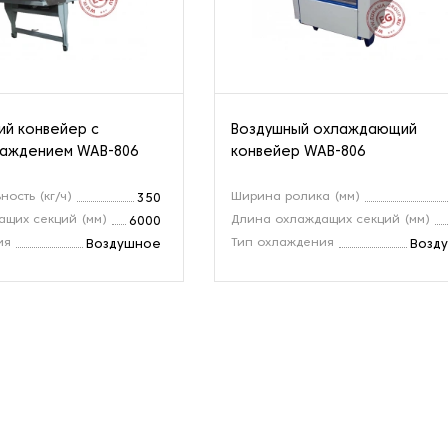
й конвейер с
Воздушный охлаждающий
лаждением WAB-806
конвейер WAB-806
ость (кг/ч)
Ширина ролика (мм)
350
ащих секций (мм)
Длина охлаждащих секций (мм)
6000
ия
Тип охлаждения
Воздушное
Возд