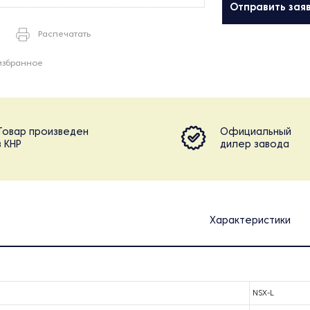
Отправить зая
Распечатать
избранное
Товар произведен
Официальный
в КНР
дилер завода
Характеристики
NSX-L