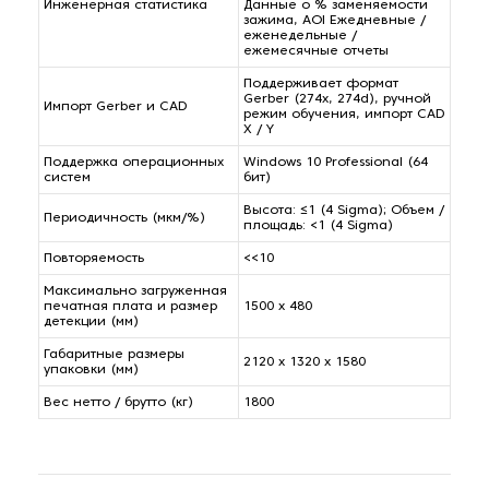
Инженерная статистика
Данные о % заменяемости
зажима, AOI Ежедневные /
еженедельные /
ежемесячные отчеты
Поддерживает формат
Gerber (274x, 274d), ручной
Импорт Gerber и CAD
режим обучения, импорт CAD
X / Y
Поддержка операционных
Windows 10 Professional (64
систем
бит)
Высота: ≤1 (4 Sigma); Объем /
Периодичность (мкм/%)
площадь: <1 (4 Sigma)
Повторяемость
<<10
Максимально загруженная
печатная плата и размер
1500 x 480
детекции (мм)
Габаритные размеры
2120 x 1320 x 1580
упаковки (мм)
Вес нетто / брутто (кг)
1800