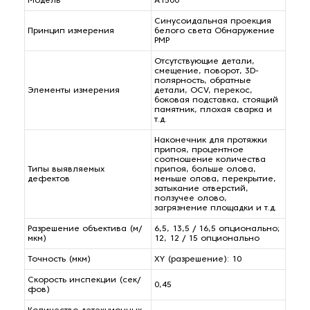
Модель
A1500
Синусоидальная проекция
Принцип измерения
белого света Обнаружение
PMP
Отсутствующие детали,
смещение, поворот, 3D-
полярность, обратные
Элементы измерения
детали, OCV, перекос,
боковая подставка, стоящий
памятник, плохая сварка и
т.д.
Наконечник для протяжки
припоя, процентное
соотношение количества
Типы выявляемых
припоя, больше олова,
дефектов
меньше олова, перекрытие,
затыкание отверстий,
ползучее олово,
загрязнение площадки и т.д.
Разрешение объектива (м/
6,5, 13,5 / 16,5 опционально;
мкм)
12, 12 / 15 опционально
Точность (мкм)
XY (разрешение): 10
Скорость инспекции (сек/
0,45
фов)