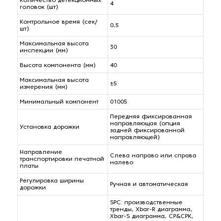
Количество детекционных
4
головок (шт)
Контрольное время (сек/
0,5
шт)
Максимальная высота
30
инспекции (мм)
Высота компонента (мм)
40
Максимальная высота
±5
измерения (мм)
Минимальный компонент
01005
Передняя фиксированная
направляющая (опция
Установка дорожки
задней фиксированной
направляющей)
Направление
Слева направо или справа
транспортировки печатной
налево
платы
Регулировка ширины
Ручная и автоматическая
дорожки
SPC: производственные
тренды, Xbar-R диаграмма,
Xbar-S диаграмма, CP&CPK,