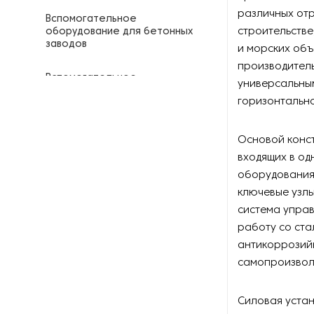
различных отр
Вспомогательное
строительств
оборудование для бетонных
заводов
и морских объ
производитель
Вспомогательное
универсальным
строительное оборудование
горизонтально
Газобетонное оборудование
Основой конст
входящих в од
Гидравлические ударные
молоты
оборудования
ключевые узлы
Гидроклиновые установки
система управ
работу со ста
Грунтосмесительное
антикоррозий
оборудование
самопроизвол
Дизель-молоты
Силовая уста