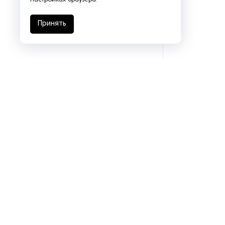
настройках браузера.
Оборудование для
производства бетонных труб
Принять
и колец
Оборудование для
производства изделий из
битума
Оборудование для
производства каменной
плитки
Оборудование для
производства керамического
кирпича
Оборудование для
производства керамической
черепицы
Подразделения
Оборудование для