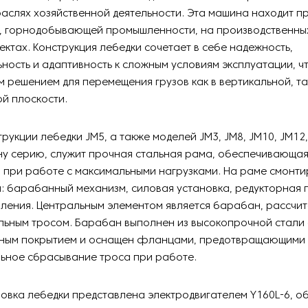
аслях хозяйственной деятельности. Эта машина находит п
е, горнодобывающей промышленности, на производственны
ектах. Конструкция лебедки сочетает в себе надежность,
ность и адаптивность к сложным условиям эксплуатации, ч
 решением для перемещения грузов как в вертикальной, так
й плоскости.
рукции лебедки JM5, а также моделей JM3, JM8, JM10, JM12,
ну серию, служит прочная стальная рама, обеспечивающая
 при работе с максимальными нагрузками. На раме смонти
: барабанный механизм, силовая установка, редукторная 
ления. Центральным элементом является барабан, рассчи
льным тросом. Барабан выполнен из высокопрочной стали 
ным покрытием и оснащен фланцами, предотвращающими
ьное сбрасывание троса при работе.
новка лебедки представлена электродвигателем Y160L-6, 