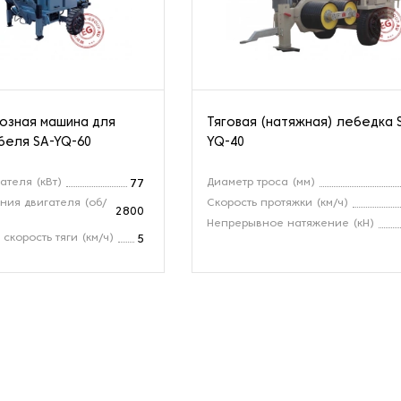
озная машина для
Тяговая (натяжная) лебедка 
беля SA-YQ-60
YQ-40
ателя (кВт)
Диаметр троса (мм)
77
ния двигателя (об/
Скорость протяжки (км/ч)
2800
Непрерывное натяжение (кН)
скорость тяги (км/ч)
5