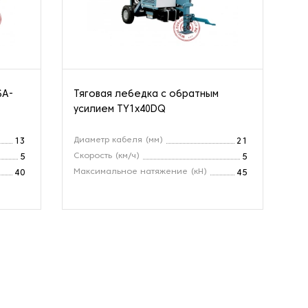
SA-
Тяговая лебедка с обратным
Тя
усилием TY1x40DQ
50
Диаметр кабеля (мм)
Ск
13
21
Скорость (км/ч)
Ск
5
5
Максимальное натяжение (кН)
Ма
40
45