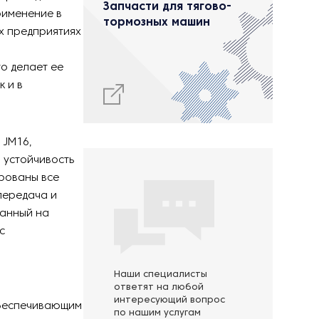
Запчасти для тягово-
рименение в
тормозных машин
х предприятиях
то делает ее
 и в
 JM16,
 устойчивость
рованы все
передача и
танный на
с
Наши специалисты
ответят на любой
интересующий вопрос
обеспечивающим
по нашим услугам