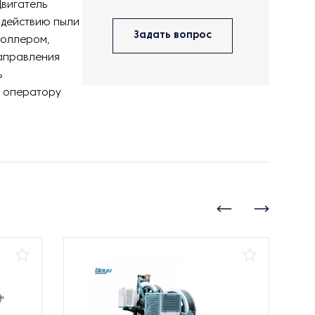
Двигатель
оздействию пыли
Задать вопрос
роллером,
аправления
ь
о оператору