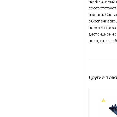
Дорожно-разметочные
необходимый к
машины
соответствует
и влаги. Сист
Дорожные мини-катки
обеспечивающ
намотки троса
Заводы по производству
дистанционно
стабилизированного грунта
находиться в 
Заводы по производству
чешуйчатого льда
Затирочные машины
Другие тов
Затирочные машины по
бетону
Ленточные пилы для
пластиковых труб
Линии для укладки бетонного