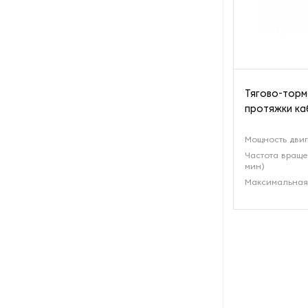
полотна
Линии по производству
строительных блоков
Листогибочное сварочное
оборудование
Тягово-торм
протяжки ка
Многофункциональные мойки
Мощность двиг
Частота враще
Мобильные
мин)
асфальтосмесительные
установки
Максимальная 
Мобильные
бетонорастворные узлы
Нарезчики насечки для
противоскольжения
Оборудование для бурения и