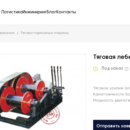
Логистика
Инжиниринг
Блог
Контакты
удование
Тягово-тормозные машины
Тяговая леб
Под заказ
Тяговое усилие (к
Канатоемкость б
Мощность двигате
Отправить зая