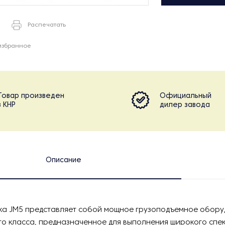
Распечатать
избранное
Товар произведен
Официальный
в КНР
дилер завода
Описание
дка JM5 представляет собой мощное грузоподъемное обор
 класса, предназначенное для выполнения широкого спек