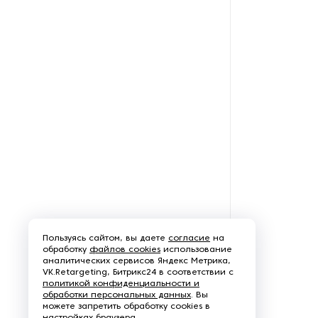
резки бетона
Оборудование для
изготовления строительных
смесей
Оборудование для
изготовления шахтной
арочной крепи
Оборудование для намотки и
протяжки кабеля, троса
Оборудование для
нанесения покрытий из
резиновой крошки
Пользуясь сайтом, вы даете
согласие
на
обработку
файлов cookies
использование
аналитических сервисов Яндекс Метрика,
Оборудование для
VK.Retargeting, Битрикс24 в соответствии с
производства бетонной
политикой конфиденциальности и
обработки персональных данных
. Вы
черепицы
можете запретить обработку cookies в