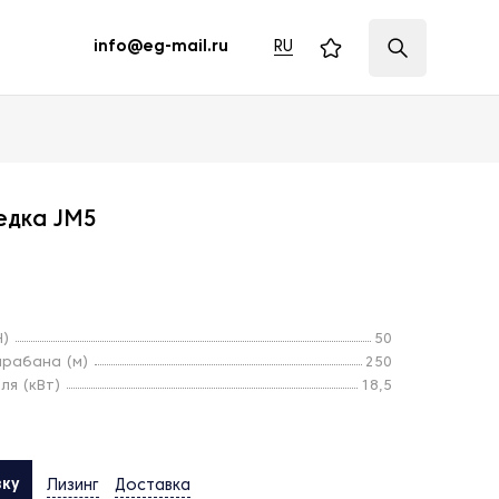
RU
info@eg-mail.ru
едка JM5
Н)
50
арабана (м)
250
ля (кВт)
18,5
вку
Лизинг
Доставка