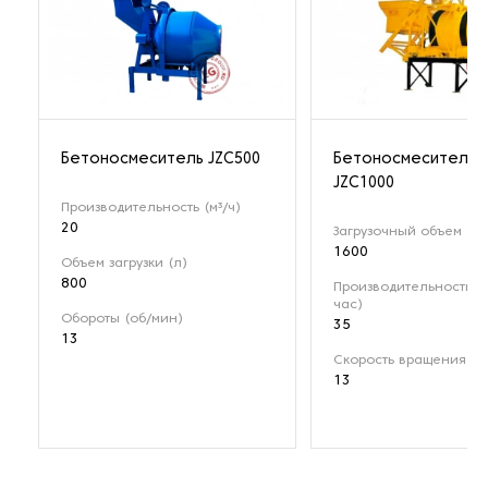
Бетоноcмеситель JZC500
Бетоносмеситель
JZC1000
Производительность (м³/ч)
20
Загрузочный объем (л)
1600
Объем загрузки (л)
800
Производительность (м
час)
Обороты (об/мин)
35
13
Скорость вращения (о
13