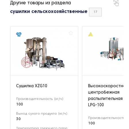
Другие товары из раздела
сушилки сельскохозяйственные
17
Cушилка XZG10
Высокоскоростная
центробежная
распылительная су
Производительность (кг/ч)
100
LPG-100
Выход сухого продукта (кг/ч)
Производительность (к
30
100
Температура греющего пара