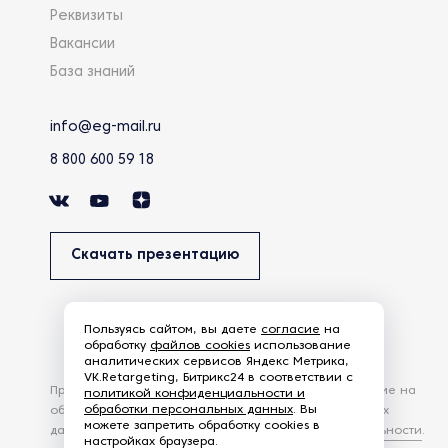
Реквизиты
Вакансии
База знаний
info@eg-mail.ru
8 800 600 59 18
Скачать презентацию
Пользуясь сайтом, вы даете
согласие
на
обработку
файлов cookies
использование
аналитических сервисов Яндекс Метрика,
VK.Retargeting, Битрикс24 в соответствии с
Продолжая использовать наш сайт, вы даете согласие на
политикой конфиденциальности и
обработки персональных данных
. Вы
обработку файлов Cookies и других пользовательских
можете запретить обработку cookies в
данных, в соответствии с
Политикой конфиденциальности
.
настройках браузера.