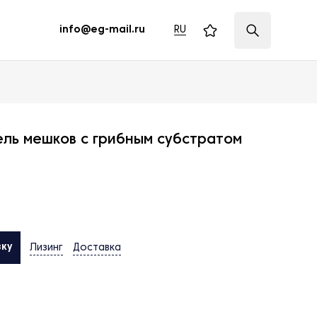
RU
info@eg-mail.ru
ль мешков с грибным субстратом
вку
Лизинг
Доставка