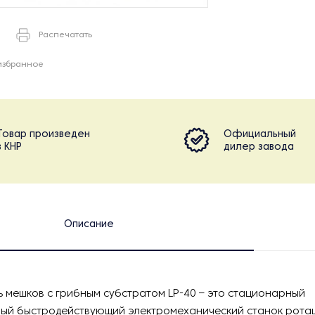
Распечатать
избранное
Товар произведен
Официальный
в КНР
дилер завода
Описание
 мешков с грибным субстратом LP-40 – это стационарный
ый быстродействующий электромеханический станок рота