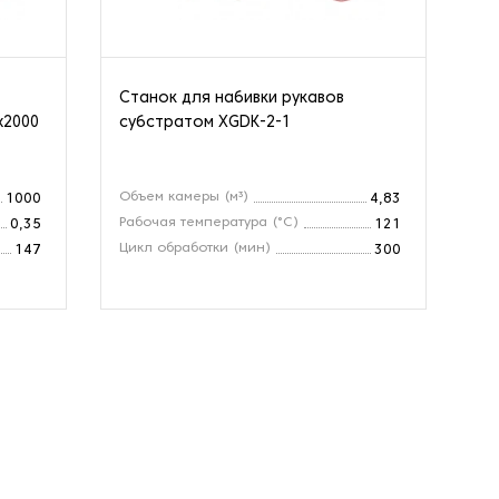
Станок для набивки рукавов
Ав
х2000
субстратом XGDK-2-1
гр
Объем камеры (м³)
Об
1000
4,83
Рабочая температура (°C)
Ра
0,35
121
Цикл обработки (мин)
Ци
147
300