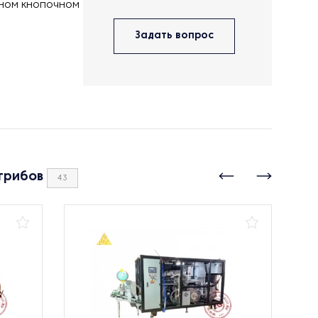
чном кнопочном
Задать вопрос
грибов
43