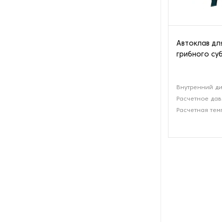
Оборудование для
переработки кукурузы
Автоклав дл
Оборудование для
переработки льна
грибного су
Оборудование для
переработки мёда
Внутренний ди
Расчетное да
Расчетная тем
Оборудование для
переработки овса
Оборудование для
переработки подсолнечника
Оборудование для
переработки пшеницы
Оборудование для
переработки риса