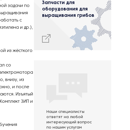
Запчасти для
ной задачи по
оборудования для
 выращивания
выращивания грибов
работать с
этилена и др.),
ой из жёсткого
ал со
 электромотора
, внизу, из
окно, и после
ваются. Изъятый
 Комплект ЗИП и
Наши специалисты
ответят на любой
интересующий вопрос
обучения
по нашим услугам