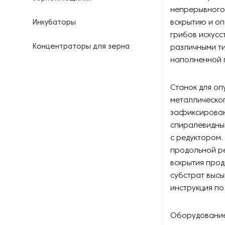
непрерывного 
вскрытию и о
Инкубаторы
грибов искусс
Концентраторы для зерна
различными ти
наполненной 
Машины для очистки и
сортировки зерна
Станок для оп
металлическог
Молотилки
зафиксирован
спиралевидны
Оборудование для
выращивания грибов
с редуктором.
продольной ре
Оборудование для высева
вскрытия прод
семян
субстрат высы
инструкция по
Оборудование для
измельчения
Оборудование 