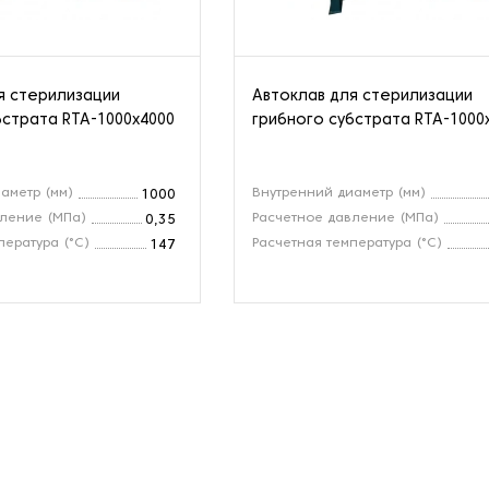
я стерилизации
Автоклав для стерилизации
бстрата RTA-1000х4000
грибного субстрата RTA-1000
аметр (мм)
Внутренний диаметр (мм)
1000
вление (МПа)
Расчетное давление (МПа)
0,35
пература (°C)
Расчетная температура (°C)
147