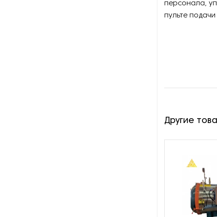
Оборудование для молочной
персонала, у
промышленности
пульте подачи
Оборудование для
обработки перо-пухового
сырья
Оборудование для орошения
(опрыскивания) полей
Оборудование для
отделения зерна от
Другие тов
примесей
Оборудование для
переработки бобовых
Оборудование для
переработки конопли
медицинского и
технического назначения