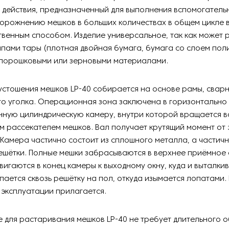
действия, предназначенный для выполнения вспомогатель
порожнению мешков в больших количествах в общем цикле
твенным способом. Изделие универсальное, так как может 
пами тары (плотная двойная бумага, бумага со слоем поли
порошковыми или зерновыми материалами.
устошения мешков LP-40 собирается на основе рамы, сварн
о уголка. Операционная зона заключена в горизонтально
ную цилиндрическую камеру, внутри которой вращается в
м рассекателем мешков. Вал получает крутящий момент от
 Камера частично состоит из сплошного металла, а частично
шётки. Полные мешки забрасываются в верхнее приёмное 
вигаются в конец камеры к выходному окну, куда и выталки
пается сквозь решётку на пол, откуда изымается лопатами.
 эксплуатации прилагается.
для растаривания мешков LP-40 не требует длительного 