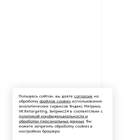
Оборудование для
переработки тыквы
Оборудование для
полировки зерновых культур
Оборудование для
предварительной обработки
кофе
Оборудование для
пререработки ячменя
Пользуясь сайтом, вы даете
согласие
на
Оборудование для
обработку
файлов cookies
использование
производства кормов для
аналитических сервисов Яндекс Метрика,
VK.Retargeting, Битрикс24 в соответствии с
животных
политикой конфиденциальности и
обработки персональных данных
. Вы
можете запретить обработку cookies в
Оборудование для
настройках браузера.
производства круп