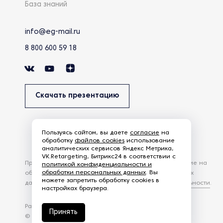
База знаний
info@eg-mail.ru
8 800 600 59 18
Скачать презентацию
Пользуясь сайтом, вы даете
согласие
на
обработку
файлов cookies
использование
аналитических сервисов Яндекс Метрика,
VK.Retargeting, Битрикс24 в соответствии с
Продолжая использовать наш сайт, вы даете согласие на
политикой конфиденциальности и
обработки персональных данных
. Вы
обработку файлов Cookies и других пользовательских
можете запретить обработку cookies в
данных, в соответствии с
Политикой конфиденциальности
.
настройках браузера.
Разработка сайта —
студия Z-Labs
Принять
© 2026 – Eurasia Group. Все права защищены