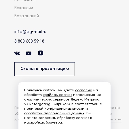
Реквизиты
Вакансии
База знаний
info@eg-mail.ru
8 800 600 59 18
Скачать презентацию
Пользуясь сайтом, вы даете
согласие
на
обработку
файлов cookies
использование
аналитических сервисов Яндекс Метрика,
VK.Retargeting, Битрикс24 в соответствии с
Продолжая использовать наш сайт, вы даете согласие на
политикой конфиденциальности и
обработки персональных данных
. Вы
обработку файлов Cookies и других пользовательских
можете запретить обработку cookies в
данных, в соответствии с
Политикой конфиденциальности
.
настройках браузера.