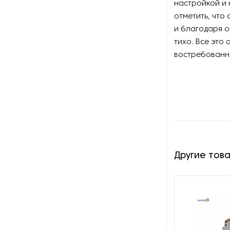
Оборудование для молочной
настройкой и 
промышленности
отметить, что
и благодаря 
Оборудование для
тихо. Все это
обработки перо-пухового
востребованн
сырья
Оборудование для орошения
(опрыскивания) полей
Оборудование для
отделения зерна от
примесей
Другие тов
Оборудование для
переработки бобовых
Оборудование для
переработки конопли
медицинского и
технического назначения