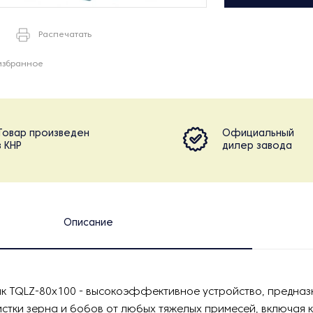
Распечатать
избранное
Товар произведен
Официальный
в КНР
дилер завода
Описание
к TQLZ-80х100 - высокоэффективное устройство, предназ
стки зерна и бобов от любых тяжелых примесей, включая к