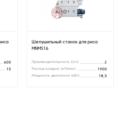
риса
Шелушильный станок для риса
Ше
MNMS16
MN
Производительность (т/ч)
Пр
600
2
Расход воздуха (м³/мин)
Мо
15
1900
Мощность двигателя (кВт)
18,5