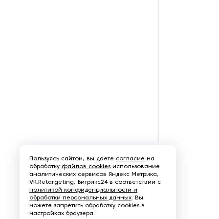
Оборудование для
переработки тыквы
Оборудование для
полировки зерновых культур
Оборудование для
предварительной обработки
кофе
Оборудование для
пререработки ячменя
Оборудование для
Пользуясь сайтом, вы даете
согласие
на
производства кормов для
обработку
файлов cookies
использование
аналитических сервисов Яндекс Метрика,
животных
VK.Retargeting, Битрикс24 в соответствии с
политикой конфиденциальности и
обработки персональных данных
Оборудование для
. Вы
можете запретить обработку cookies в
производства круп
настройках браузера.