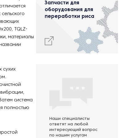
Запчасти для
 отличается
оборудования для
 сельского
переработки риса
тывающих
х200, TQLZ-
ики, материалы
 названии
х сухих
ом.
 очистной
 вибрации,
Затем система
ся полностью
Наши специалисты
ответят на любой
интересующий вопрос
простой
по нашим услугам