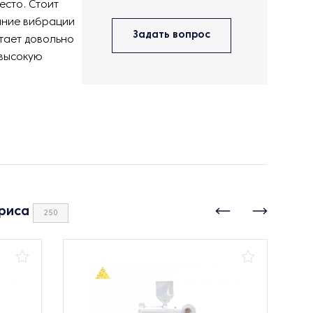
есто. Стоит
ешние вибрации
Задать вопрос
тает довольно
 высокую
риса
250