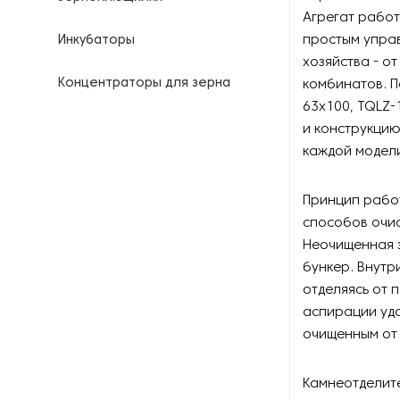
Агрегат работ
простым управ
Инкубаторы
хозяйства - о
Концентраторы для зерна
комбинатов. П
63х100, TQLZ-
Машины для очистки и
и конструкцию
сортировки зерна
каждой модел
Молотилки
Принцип работ
способов очис
Оборудование для
выращивания грибов
Неочищенная з
бункер. Внутр
Оборудование для высева
отделяясь от 
семян
аспирации уда
очищенным от
Оборудование для
измельчения
Камнеотделит