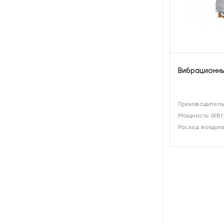
Оборудование для
переработки кукурузы
Оборудование для
переработки льна
Вибрационн
Оборудование для
переработки мёда
Производитель
Оборудование для
Мощность (КВт
переработки овса
Расход воздуха
Оборудование для
переработки подсолнечника
Оборудование для
переработки пшеницы
Оборудование для
переработки риса