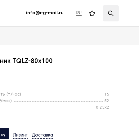
RU
info@eg-mail.ru
ник TQLZ-80х100
ть (т/час)
15
³/мин)
52
0,25х2
вку
Лизинг
Доставка