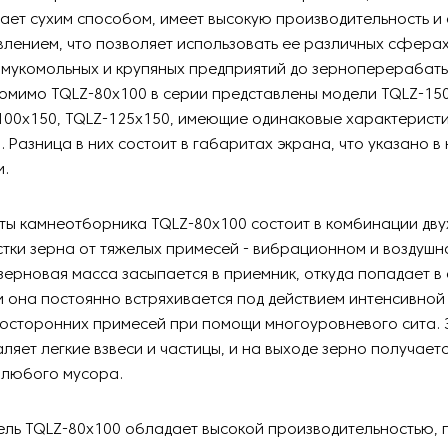
ает сухим способом, имеет высокую производительность и
лением, что позволяет использовать ее различных сферах
т мукомольных и крупяных предприятий до зерноперераба
омимо TQLZ-80х100 в серии представлены модели TQLZ-150
100х150, TQLZ-125х150, имеющие одинаковые характерист
. Разница в них состоит в габаритах экрана, что указано в
и.
ы камнеотборника TQLZ-80х100 состоит в комбинации дву
тки зерна от тяжелых примесей - вибрационном и воздушн
ерновая масса засыпается в приемник, откуда попадает в
и она постоянно встряхивается под действием интенсивной
посторонних примесей при помощи многоуровневого сита. 
ляет легкие взвеси и частицы, и на выходе зерно получает
 любого мусора.
ель TQLZ-80х100 обладает высокой производительностью, 