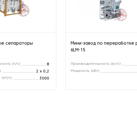
ые сепараторы
Мини-завод по переработке 
6LM-15
ность (т/ч)
Производительность (кг/ч)
8
)
Мощность (кВт)
2 х 0,2
 (м³/ч)
3000