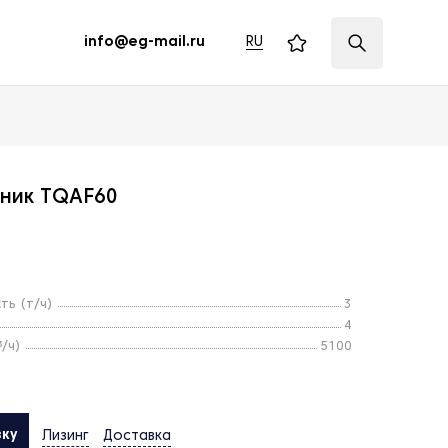
RU
info@eg-mail.ru
ник TQAF60
ть (т/ч)
3
4
/ч)
5100
вку
Лизинг
Доставка