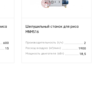
риса
Шелушильный станок для риса
Ше
MNMS16
MN
Производительность (т/ч)
Пр
600
2
Расход воздуха (м³/мин)
Мо
15
1900
Мощность двигателя (кВт)
18,5