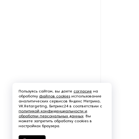
Оборудование для
переработки тыквы
Оборудование для
полировки зерновых культур
Оборудование для
предварительной обработки
кофе
Оборудование для
пререработки ячменя
Пользуясь сайтом, вы даете
согласие
на
обработку
файлов cookies
использование
Оборудование для
аналитических сервисов Яндекс Метрика,
производства кормов для
VK.Retargeting, Битрикс24 в соответствии с
животных
политикой конфиденциальности и
обработки персональных данных
. Вы
можете запретить обработку cookies в
Оборудование для
настройках браузера.
производства круп