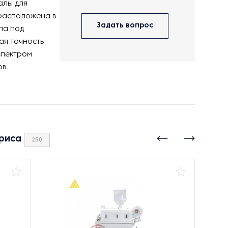
алы для
 расположена в
Задать вопрос
ла под
ая точность
спектром
ов.
риса
250