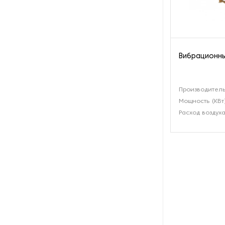
Оборудование для
переработки кукурузы
Оборудование для
переработки льна
Вибрационн
Оборудование для
переработки мёда
Производитель
Мощность (КВт
Оборудование для
Расход воздуха
переработки овса
Оборудование для
переработки подсолнечника
Оборудование для
переработки пшеницы
Оборудование для
переработки риса