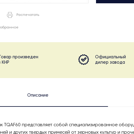
Распечатать
избранное
Товар произведен
Официальный
в КНР
дилер завода
Описание
к TQAF60 представляет собой специализированное обору
ней и других твердых примесей от зерновых культур и проч