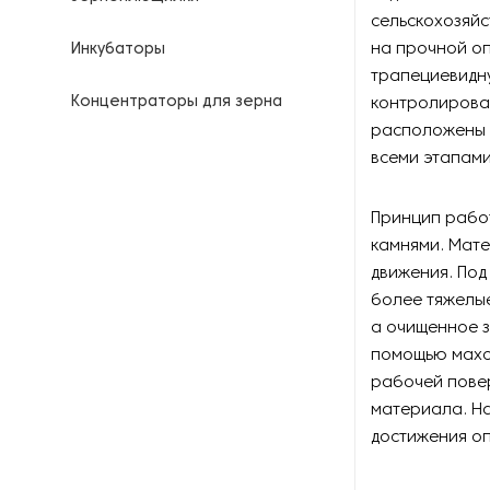
сельскохозяйс
на прочной о
Инкубаторы
трапециевидн
Концентраторы для зерна
контролирова
расположены с
Машины для очистки и
всеми этапам
сортировки зерна
Принцип работ
Молотилки
камнями. Мате
движения. Под
Оборудование для
выращивания грибов
более тяжелые
а очищенное з
Оборудование для высева
помощью махо
семян
рабочей пове
материала. На
Оборудование для
достижения оп
измельчения