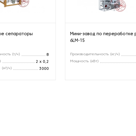
ые сепараторы
Мини-завод по переработке 
6LM-15
ность (т/ч)
Производительность (кг/ч)
8
)
Мощность (кВт)
2 х 0,2
 (м³/ч)
3000