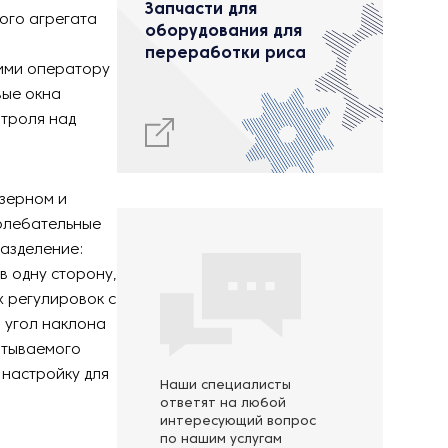
Запчасти для
ого агрегата
оборудования для
переработки риса
ими оператору
вые окна
нтроля над
 зерном и
колебательные
разделение:
в одну сторону,
 регулировок с
 угол наклона
атываемого
 настройку для
Наши специалисты
ответят на любой
интересующий вопрос
по нашим услугам