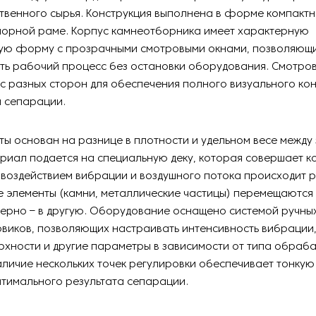
твенного сырья. Конструкция выполнена в форме компактн
порной раме. Корпус камнеотборника имеет характерную
ую форму с прозрачными смотровыми окнами, позволяющ
ть рабочий процесс без остановки оборудования. Смотро
 разных сторон для обеспечения полного визуального ко
и сепарации.
ы основан на разнице в плотности и удельном весе между
риал подается на специальную деку, которая совершает 
 воздействием вибрации и воздушного потока происходит 
 элементы (камни, металлические частицы) перемещаются 
ерно – в другую. Оборудование оснащено системой ручных
виков, позволяющих настраивать интенсивность вибрации,
рхности и другие параметры в зависимости от типа обраб
личие нескольких точек регулировки обеспечивает тонкую
тимального результата сепарации.