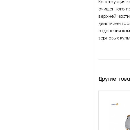
Оборудование для молочной
Конструкция к
промышленности
очищенного п
верхней части
Оборудование для
действием гра
обработки перо-пухового
отделения кам
сырья
зерновых куль
Оборудование для орошения
(опрыскивания) полей
Оборудование для
отделения зерна от
примесей
Другие тов
Оборудование для
переработки бобовых
Оборудование для
переработки конопли
медицинского и
технического назначения