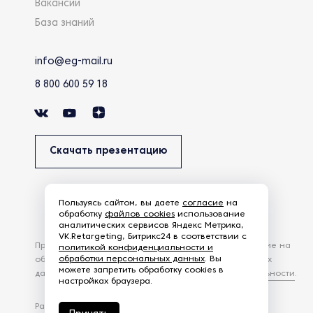
Вакансии
База знаний
info@eg-mail.ru
8 800 600 59 18
Скачать презентацию
Пользуясь сайтом, вы даете
согласие
на
обработку
файлов cookies
использование
аналитических сервисов Яндекс Метрика,
VK.Retargeting, Битрикс24 в соответствии с
Продолжая использовать наш сайт, вы даете согласие на
политикой конфиденциальности и
обработки персональных данных
. Вы
обработку файлов Cookies и других пользовательских
можете запретить обработку cookies в
данных, в соответствии с
Политикой конфиденциальности
.
настройках браузера.
Разработка сайта —
студия Z-Labs