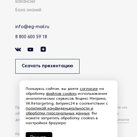
Вакансии
База знаний
info@eg-mail.ru
8 800 600 59 18
Скачать презентацию
Пользуясь сайтом, вы даете
согласие
на
обработку
файлов cookies
использование
аналитических сервисов Яндекс Метрика,
VK.Retargeting, Битрикс24 в соответствии с
Продолжая использовать наш сайт, вы даете согласие на
политикой конфиденциальности и
обработки персональных данных
. Вы
обработку файлов Cookies и других пользовательских
можете запретить обработку cookies в
данных, в соответствии с
Политикой конфиденциальности
.
настройках браузера.
Разработка сайта —
студия Z-Labs