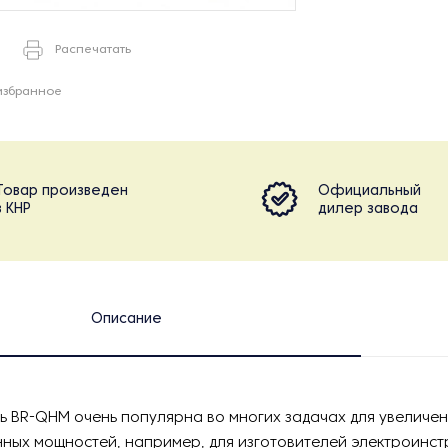
Распечатать
избранное
Товар произведен
Официальный
в КНР
дилер завода
Описание
ь BR-QHM очень популярна во многих задачах для увеличе
ных мощностей, например, для изготовителей электроинст