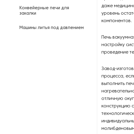
даже медицинс
Конвейерные печи для
уровень остат
закалки
компонентов.
Машины литья под давлением
Печь вакуумна
Муфельные печи
настройку сис
проведение те
Оборудование для
перемешивания
расплавленного металла
Завод-изготов
процесса, есл
Оборудование для
выполнить пе
производства металлических
нагревательно
порошков
отличную окуп
конструкцию с
Оборудование для формовки
горячего металла
технологичес
индивидуальны
Оборудование для экструзии
молибденовым
алюминиевого профиля