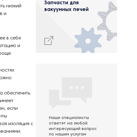
Запчасти для
ть низкий
вакуумных печей
в и
ее в себя
уатацию и
роще.
ностях
можно
а обеспечить
 имеет
н, если
нты
Наши специалисты
ая изоляция с
ответят на любой
интересующий вопрос
ованиями.
по нашим услугам