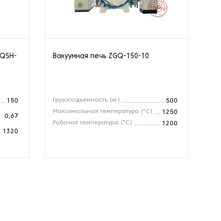
 QSH-
Вакуумная печь ZGQ-150-10
Ва
аз
Грузоподъемность (кг)
Гр
150
500
Максимальная температура (°С)
Ма
1250
0,67
Рабочая температура (°С)
Ра
1200
1320