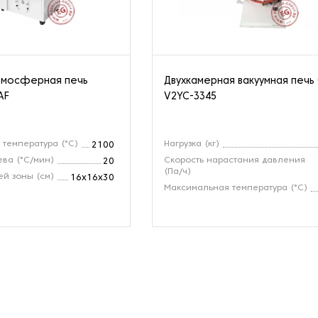
тмосферная печь
Двухкамерная вакуумная печь
AF
V2YC-3345
температура (°C)
Нагрузка (кг)
2100
ева (°C/мин)
Скорость нарастания давления
20
(Па/ч)
ей зоны (см)
16x16x30
Максимальная температура (°C)