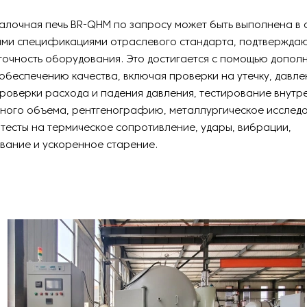
алочная печь BR-QHM по запросу может быть выполнена в 
ими спецификациями отраслевого стандарта, подтвержда
точность оборудования. Это достигается с помощью допол
обеспечению качества, включая проверки на утечку, давле
проверки расхода и падения давления, тестирование внут
тного объема, рентгенографию, металлургическое исслед
тесты на термическое сопротивление, удары, вибрации,
вание и ускоренное старение.