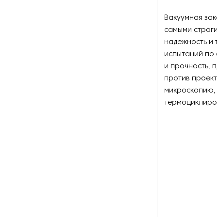
Вакуумная зак
Печи для отжига
самыми строг
надежность и 
Печи подъемного типа со
стеклянным колпаком
испытаний по 
и прочность, 
Печи с выдвижным подом
против проек
микроскопию, 
Станки для индукционного
термоциклиро
нагрева деталей
Станки для отлива деталей
Стенды для сушки и
подогрева литейных ковшей
Стоматологические печи
Термозакалочные печи