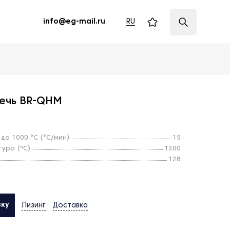
RU
info@eg-mail.ru
печь BR-QHM
до 1000 °C (°C/мин)
15
ура (ºС)
1300
128
вку
Лизинг
Доставка