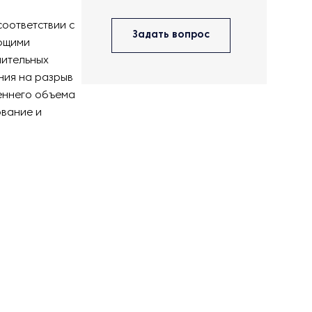
соответствии с
Задать вопрос
ющими
нительных
ния на разрыв
реннего объема
ование и