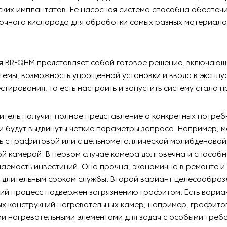
ких имплантатов. Ее насосная система способна обеспечи
очного кислорода для обработки самых разных материало
я BR-QHM представляет собой готовое решение, включающ
темы, возможность упрощенной установки и ввода в экспл
стирования, то есть настроить и запустить систему стало п
итель получит полное представление о конкретных потреб
и будут выдвинуты четкие параметры запроса. Например, 
чь с графитовой или с цельнометаллической молибденовой
й камерой. В первом случае камера долговечна и способн
аемость инвестиций. Она прочна, экономична в ремонте и
 длительным сроком службы. Второй вариант целесообразе
кий процесс подвержен загрязнению графитом. Есть вариа
х конструкций нагревательных камер, например, графитов
и нагревательными элементами для задач с особыми треб