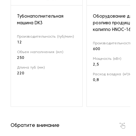
Тубонаполнительная
Оборудование для
машина DK3
розлива продукции 
калиппо HNOC-16-1
Производительность (туб/мин)
12
Производительность (л
600
Объем наполнения (мл)
250
Мощность (кВт)
2,5
Длина туб (мм)
220
Расход воздуха (м³/мин
0,8
Обратите внимание