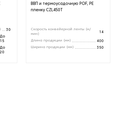
E
ВВП и термоусадочную POF, PE
ВП
пленку CZL450Т
пл
)
Скорость конвейерной ленты (м/
Пр
30
14
мин)
Cк
До
Длина продукции (мм)
15
400
Ра
Ширина продукции (мм)
До
350
20