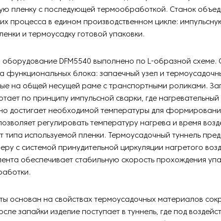
ую пленку с последующей термообработкой. Станок объед
их процесса в едином производственном цикле: импульсну
енки и термоусадку готовой упаковки.
о оборудование DFM5540 выполнено по L-образной схеме.
а функциональных блока: запаечный узел и термоусадочны
ые на общей несущей раме с транспортными роликами. З
тает по принципу импульсной сварки, где нагревательный
но достигает необходимой температуры для формировани
позволяет регулировать температуру нагрева и время возд
т типа используемой пленки. Термоусадочный туннель пред
еру с системой принудительной циркуляции нагретого возд
лента обеспечивает стабильную скорость прохождения упа
работки.
ты основан на свойствах термоусадочных материалов сок
осле запайки изделие поступает в туннель, где под воздейс