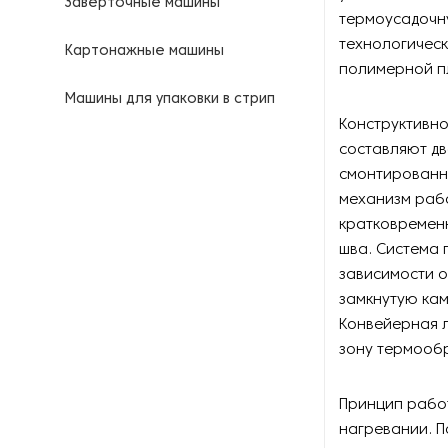
Заверточные машины
термоусадочн
технологическ
Картонажные машины
полимерной пл
Машины для упаковки в стрип
пакеты
Конструктивн
составляют дв
Металлодетекторы
смонтированн
механизм рабо
Оборудование для запайки и
кратковремен
сшивания мешков
шва. Система 
зависимости о
Оборудование для запайки
пакетов
замкнутую кам
Конвейерная 
Оборудование для
зону термооб
консервирования
Принцип рабо
Оборудование для мерной
перемотки подарочной
нагревании. П
ленты