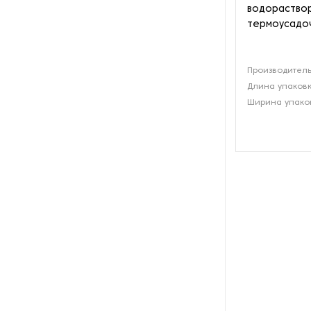
малые пакетики
водораство
термоусадоч
Оборудование для упаковки в
пакет флоу-пак
Производитель
Оборудование для упаковки в
Длина упаковк
пакет-подушку
Ширина упаков
Оборудование для упаковки в
пакеты дой-пак
Оборудование для упаковки в
тетрапак
Оборудование для упаковки
цветов
Оборудование для упаковки
шипучих таблеток
Оборудование для фасовки в