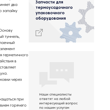
Запчасти для
иняет два
термоусадочного
ю запайку
упаковочного
оборудования
 Основу
й туннель,
апаечный
 элемент
я герметичного
ействия в
ставляет
уха.
ковки через
Наши специалисты
ращаться при
ответят на любой
интересующий вопрос
твием горячего
по нашим услугам