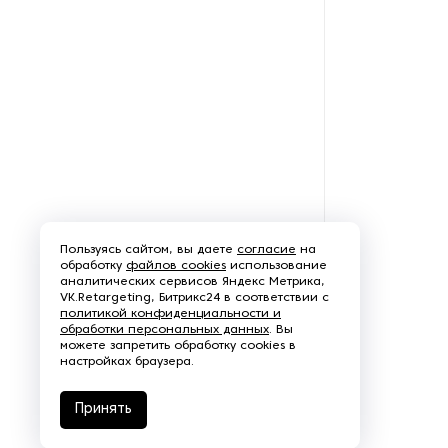
готовую упаковку
Оборудования для
скручивания подарочной
ленты
Орбитальные упаковщики
Принтеры для маркировки
продукции
Пользуясь сайтом, вы даете
согласие
на
Промышленные
обработку
файлов cookies
использование
стерилизаторы
аналитических сервисов Яндекс Метрика,
VK.Retargeting, Битрикс24 в соответствии с
политикой конфиденциальности и
Роботы-паллетайзеры
обработки персональных данных
. Вы
можете запретить обработку cookies в
настройках браузера.
Системы динамических весов
Принять
Станки для вакуумной
упаковки