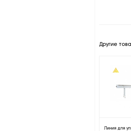
наполнителя
Оборудование для
производства воздушной
упаковки
Оборудование для
Другие тов
производства пенной
защитной упаковки
Оборудование для резки
подарочной ленты на
полосы
Оборудование для розлива
жидкостей
Оборудование для упаковки
SMD-компонентов
Оборудование для упаковки в
Линия для уп