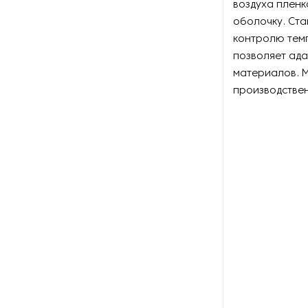
воздуха плен
оболочку. Ста
Оборудование для
контролю тем
наполнения аэрозольных
позволяет ада
баллонов
материалов. М
Оборудование для
производстве
наполнения мешков
Оборудование для
обнаружения дефектов
Оборудование для
окончательной упаковки
Оборудование для
производства бантов из
подарочной ленты
Оборудование для
производства бумажного