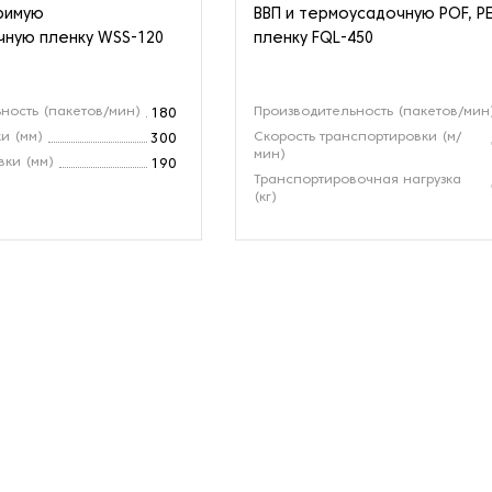
римую
ВВП и термоусадочную POF, P
ную пленку WSS-120
пленку FQL-450
ность (пакетов/мин)
Производительность (пакетов/мин
180
и (мм)
Скорость транспортировки (м/
300
мин)
ки (мм)
190
Транспортировочная нагрузка
(кг)