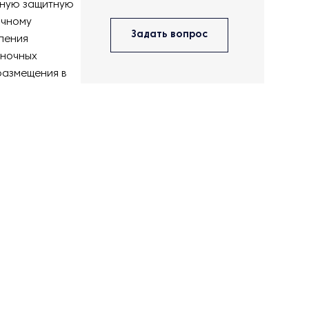
тную защитную
очному
Задать вопрос
ления
еночных
размещения в