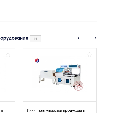
борудование
44
 в
Линия для упаковки продукции в
Ли