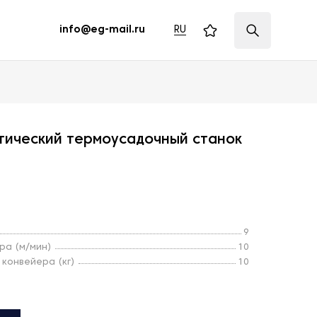
RU
info@eg-mail.ru
тический термоусадочный станок
9
ра (м/мин)
10
 конвейера (кг)
10