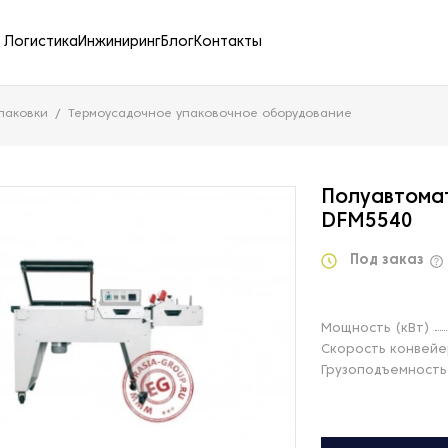
Логистика
Инжиниринг
Блог
Контакты
паковки
Термоусадочное упаковочное оборудование
Полуавтома
DFM5540
Под заказ
Мощность (кВт)
Скорость конвейе
Грузоподъемность