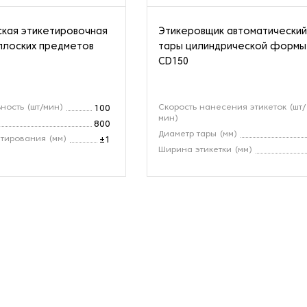
кая этикетировочная
Этикеровщик автоматический
плоских предметов
тары цилиндрической формы
CD150
ность (шт/мин)
Скорость нанесения этикеток (шт/
100
мин)
800
Диаметр тары (мм)
етирования (мм)
±1
Ширина этикетки (мм)