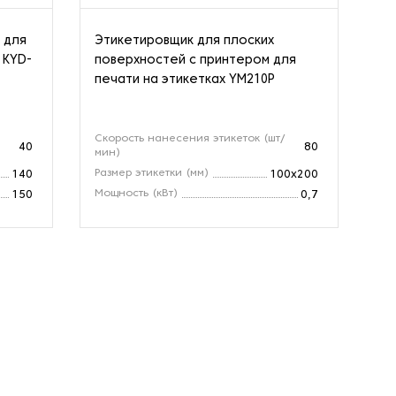
 для
Этикетировщик для плоских
Эт
 KYD-
поверхностей с принтером для
пе
печати на этикетках YM210P
Скорость нанесения этикеток (шт/
Ск
40
80
мин)
Вы
Размер этикетки (мм)
140
100x200
Вы
Мощность (кВт)
150
0,7