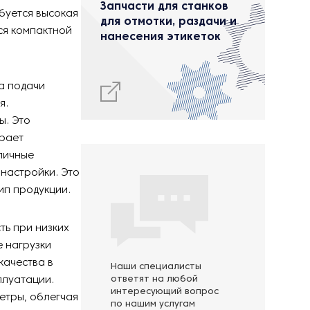
Запчасти для станков
буется высокая
для отмотки, раздачи и
ся компактной
нанесения этикеток
а подачи
я.
ы. Это
грает
личные
настройки. Это
ип продукции.
ть при низких
 нагрузки
качества в
Наши специалисты
плуатации.
ответят на любой
интересующий вопрос
етры, облегчая
по нашим услугам