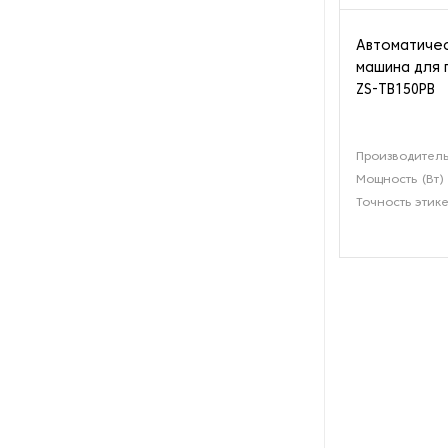
малые пакетики
Автоматичес
Оборудование для упаковки в
машина для 
пакет флоу-пак
ZS-TB150PB
Оборудование для упаковки в
пакет-подушку
Производитель
Мощность (Вт)
Оборудование для упаковки в
пакеты дой-пак
Точность этик
Оборудование для упаковки в
тетрапак
Оборудование для упаковки
цветов
Оборудование для упаковки
шипучих таблеток
Оборудование для фасовки в