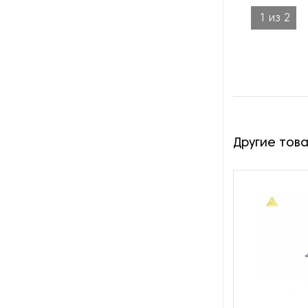
наполнителя
1
из
2
Оборудование для
производства воздушной
упаковки
Оборудование для
производства пенной
защитной упаковки
Другие тов
Оборудование для резки
подарочной ленты на
полосы
Оборудование для розлива
жидкостей
Оборудование для упаковки
SMD-компонентов
Оборудование для упаковки в