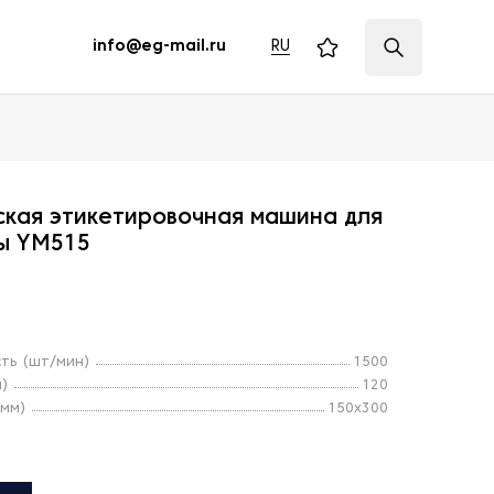
RU
info@eg-mail.ru
ская этикетировочная машина для
ры YM515
ть (шт/мин)
1500
м)
120
(мм)
150x300