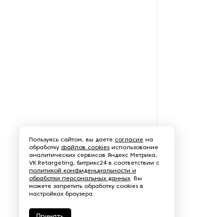
готовую упаковку
Оборудования для
скручивания подарочной
ленты
Орбитальные упаковщики
Принтеры для маркировки
продукции
Промышленные
стерилизаторы
Пользуясь сайтом, вы даете
согласие
на
обработку
файлов cookies
использование
аналитических сервисов Яндекс Метрика,
Роботы-паллетайзеры
VK.Retargeting, Битрикс24 в соответствии с
политикой конфиденциальности и
обработки персональных данных
. Вы
Системы динамических весов
можете запретить обработку cookies в
настройках браузера.
Станки для вакуумной
упаковки