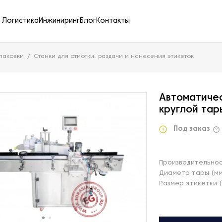
Логистика
Инжиниринг
Блог
Контакты
паковки
Станки для отмотки, раздачи и нанесения этикеток
Автоматиче
круглой та
Под заказ
Производительнос
Диаметр тары (м
Размер этикетки 