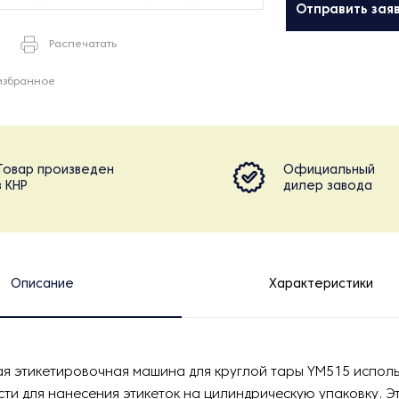
Отправить зая
Распечатать
избранное
Товар произведен
Официальный
в КНР
дилер завода
Описание
Характеристики
я этикетировочная машина для круглой тары YM515 исполь
и для нанесения этикеток на цилиндрическую упаковку. Э