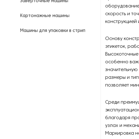
Заверточные машины
оборудование 
скорость и то
Картонажные машины
конструкцией 
Машины для упаковки в стрип
пакеты
Основу конст
этикеток, раб
Металлодетекторы
Высокоточные
особенно важн
Оборудование для запайки и
значительную
сшивания мешков
размеры и тип
позволяет мин
Оборудование для запайки
пакетов
Среди преимущ
Оборудование для
эксплуатацио
консервирования
благодаря про
узлах и механ
Оборудование для мерной
перемотки подарочной
Маркировка на
ленты