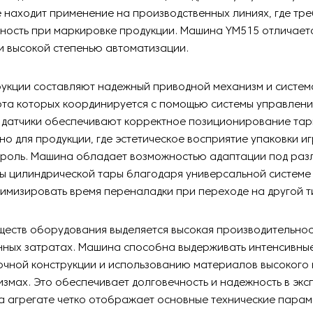
находит применение на производственных линиях, где тре
чность при маркировке продукции. Машина YM515 отличает
и высокой степенью автоматизации.
рукции составляют надежный приводной механизм и систем
ота которых координируется с помощью системы управлени
 датчики обеспечивают корректное позиционирование тар
о для продукции, где эстетическое восприятие упаковки и
 роль. Машина обладает возможностью адаптации под раз
ы цилиндрической тары благодаря универсальной системе 
имизировать время переналадки при переходе на другой т
еств оборудования выделяется высокая производительнос
нных затратах. Машина способна выдерживать интенсивные
чной конструкции и использованию материалов высокого 
измах. Это обеспечивает долговечность и надежность в экс
 агрегате четко отображает основные технические парам