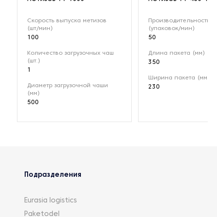
Скорость выпуска метизов
Производительность
(шт/мин)
(упаковок/мин)
100
50
Количество загрузочных чаш
Длина пакета (мм)
(шт.)
350
1
Ширина пакета (мм)
Диаметр загрузочной чаши
230
(мм)
500
Подразделения
Eurasia logistics
Paketodel