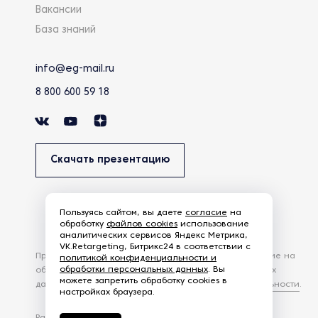
Вакансии
База знаний
info@eg-mail.ru
8 800 600 59 18
Скачать презентацию
Пользуясь сайтом, вы даете
согласие
на
обработку
файлов cookies
использование
аналитических сервисов Яндекс Метрика,
VK.Retargeting, Битрикс24 в соответствии с
Продолжая использовать наш сайт, вы даете согласие на
политикой конфиденциальности и
обработки персональных данных
. Вы
обработку файлов Cookies и других пользовательских
можете запретить обработку cookies в
данных, в соответствии с
Политикой конфиденциальности
.
настройках браузера.
Разработка сайта —
студия Z-Labs