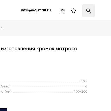
RU
info@eg-mail.ru
ие
 изготовления кромок матраса
0.95
м/мин)
6
ла (мм)
100-200