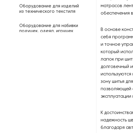
матрасов лент
Оборудование для изделий
из технического текстиля
обеспечения 
Оборудование для набивки
В основе конс
подушек, одеял, игрушек
себя програм
и точное упр
Оборудование для
нанесения клея на ткань
который испол
лапок при шит
Оборудование для
долговечный 
нанесения краски на
используются 
текстиль
зону шитья дл
позволяющей 
Оборудование для
обработки кожи, войлока,
эксплуатации 
сукна
К достоинства
Оборудование для
надежность шв
обработки шерсти
благодаря ав