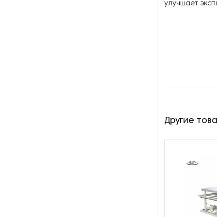
Оборудование для
улучшает эксп
переработки хлопка-сырца
Оборудование для
производства бантиков из
ткани
Оборудование для
производства канатов,
веревок и шнурков
Оборудование для
Другие тов
производства пряжи
Оборудование для резки и
раскроя текстиля
Оборудование для
смешивания волокна
Оборудование для сушки