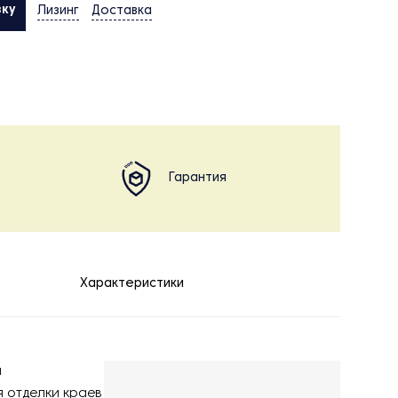
вку
Лизинг
Доставка
Гарантия
Характеристики
я
 отделки краев