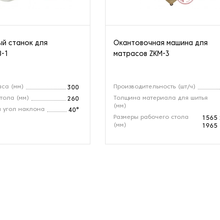
й станок для
Окантовочная машина для
B-1
матрасов ZKM-3
са (мм)
Производительность (шт/ч)
300
тола (мм)
Толщина материала для шитья
260
(мм)
 угол наклона
40°
Размеры рабочего стола
1565 
(мм)
1965