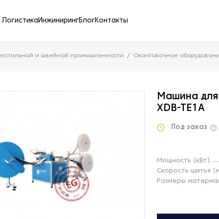
Логистика
Инжиниринг
Блог
Контакты
екстильной и швейной промышленности
Окантовочное оборудован
Машина для
XDB-TE1A
Под заказ
Мощность (кВт)
Скорость шитья (
Размеры материа