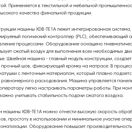
ой. Применяется в текстильной и мебельной промышленнос
высокого качества финальной продукции.
трукции машины XDB-TE1A лежит интегрированная система
мируемый логический контроллер (PLC), обеспечивающий 
авление процессами. Оборудование оснащено пневматичес
ьзует сжатый воздух для выполнения всех необходимых дви
ье. Швейная машина - главный модуль конструкции, создае
и прочный шов, фиксирующий кромку на матрасе. В процес
катушки с ленточным материалом, который плавно подает
я равномерного расходования. Машина управляется панел
оператору легко настраивать параметры работы. При мон
важно учитывать стабильность подачи сжатого воздуха.
м машины XDB-TE1A можно отнести высокую скорость обраб
ов, простоту в использовании и минимальное участие опе
томатизации. Оборудование повышает производительность 