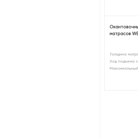
тканей
Оборудование для упаковки
текстильных изделий
Окантовочны
матрасов W
Оборудование для установки
трикотажных кнопок
Толщина матра
Окантовочное оборудование
Ход подъема с
Максимальный
Основовязальные станки
Рашель-машины
Станки для мерной резки
плоских материалов
Стегальные машины
Текстильные накатные