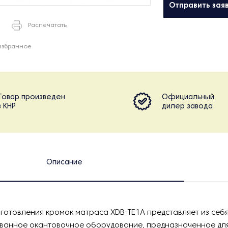
Отправить зая
Распечатать
избранное
Товар произведен
Официальный
в КНР
дилер завода
Описание
готовления кромок матраса XDB-TE1A представляет из себ
ванное окантовочное оборудование, предназначенное для