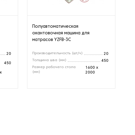
Полуавтоматическая
Ав
окантовочная машина для
ма
матрасов YZFB-3C
Производительность (шт/ч)
Пр
20
20
Толщина шва (мм)
То
450
450
(м
Размер рабочего стола
1600 х
(мм)
Ра
х
2000
(м