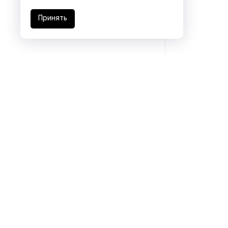
Принять
Подразделения
Eurasia logistics
Coal machinery