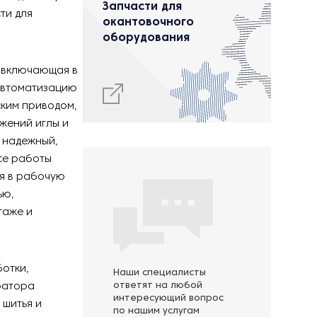
Запчасти для
ти для
окантовочного
оборудования
, включающая в
автоматизацию
ким приводом,
жений иглы и
т надежный,
се работы
ся в рабочую
ью,
таже и
отки,
Наши специалисты
ратора
ответят на любой
интересующий вопрос
шитья и
по нашим услугам