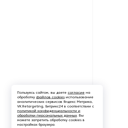
станки
Текстильные принтеры
Термопрессы для ткани
Ткацкие станки
Чесальные машины
Швейное оборудование
Пользуясь сайтом, вы даете
согласие
на
обработку
файлов cookies
использование
аналитических сервисов Яндекс Метрика,
VK.Retargeting, Битрикс24 в соответствии с
политикой конфиденциальности и
обработки персональных данных
. Вы
можете запретить обработку cookies в
настройках браузера.