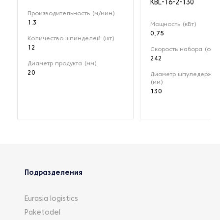
KBL-16-2-130
Производительность (м/мин)
1.3
Мощность (кВт)
0,75
Количество шпинделей (шт)
12
Скорость набора (об/
242
Диаметр продукта (мм)
20
Диаметр шпуледержат
(мм)
130
Подразделения
Eurasia logistics
Paketodel