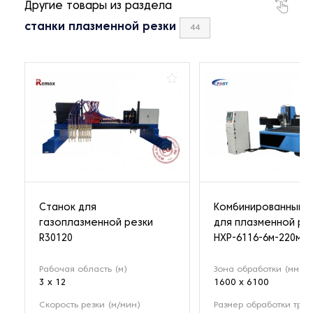
Другие товары из раздела
станки плазменной резки
44
Станок для
Комбинированный с
газоплазменной резки
для плазменной ре
R30120
HXP-6116-6м-220мм
Рабочая область (м)
Зона обработки (мм)
3 x 12
1600 x 6100
Скорость резки (м/мин)
Размер обработки труб