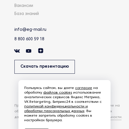
Вакансии
База знаний
info@eg-mail.ru
8 800 600 59 18
Скачать презентацию
Пользуясь сайтом, вы даете
согласие
на
обработку
файлов cookies
использование
аналитических сервисов Яндекс Метрика,
VK.Retargeting, Битрикс24 в соответствии с
Продолжая использовать наш сайт, вы даете согласие на
политикой конфиденциальности и
обработки персональных данных
. Вы
обработку файлов Cookies и других пользовательских
можете запретить обработку cookies в
данных, в соответствии с
Политикой конфиденциальности
.
настройках браузера.