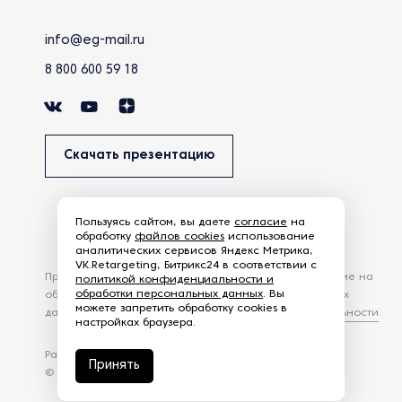
info@eg-mail.ru
8 800 600 59 18
Скачать презентацию
Пользуясь сайтом, вы даете
согласие
на
обработку
файлов cookies
использование
аналитических сервисов Яндекс Метрика,
VK.Retargeting, Битрикс24 в соответствии с
Продолжая использовать наш сайт, вы даете согласие на
политикой конфиденциальности и
обработки персональных данных
. Вы
обработку файлов Cookies и других пользовательских
можете запретить обработку cookies в
данных, в соответствии с
Политикой конфиденциальности
.
настройках браузера.
Разработка сайта —
студия Z-Labs
Принять
© 2026 – Eurasia Group. Все права защищены