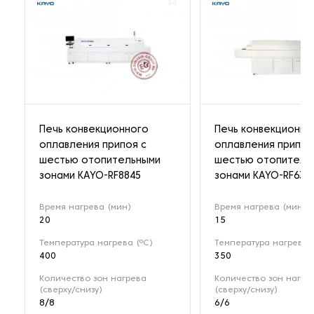
Печь конвекционного
Печь конвекционно
оплавления припоя с
оплавления припоя
шестью отопительными
шестью отопитель
зонами KAYO-RF8845
зонами KAYO-RF630
Время нагрева (мин)
Время нагрева (мин)
20
15
Температура нагрева (ºC)
Температура нагрева (
400
350
Количество зон нагрева
Количество зон нагре
(сверху/снизу)
(сверху/снизу)
8/8
6/6