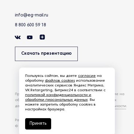
info@eg-mail.ru
8 800 600 59 18
Скачать презентацию
Пользуясь сайтом, вы даете
согласие
на
обработку
файлов cookies
использование
аналитических сервисов Яндекс Метрика,
VK.Retargeting, Битрикс24 в соответствии с
Продолжая использовать наш сайт, вы даете согласие на
политикой конфиденциальности и
обработки персональных данных
. Вы
обработку файлов Cookies и других пользовательских
можете запретить обработку cookies в
данных, в соответствии с
Политикой конфиденциальности
.
настройках браузера.
Разработка сайта —
студия Z-Labs
Принять
© 2026 – Eurasia Group. Все права защищены