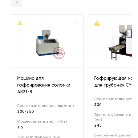
9
Машина для
Гофрирующая маш
гофрирования соломки
для трубочек CY02
AB21-8
Производительность (
300
Производительность (шт/мин)
200-250
Длина трубочки с изги
(мм)
Мощность двигателя (кВт)
245
1.5
Внутренний диаметр т
Диаметр трубочки (мм)