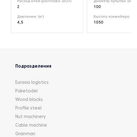
Расход клея-расплава (кг/ч)
Диаметр бутылки (мм)
2
100
Давление (кг)
Высота конвейера (мм
4,5
1050
Подразделения
Eurasia logistics
Paketodel
Wood blocks
Profile steel
Nut machinery
Cable machine
Grainman