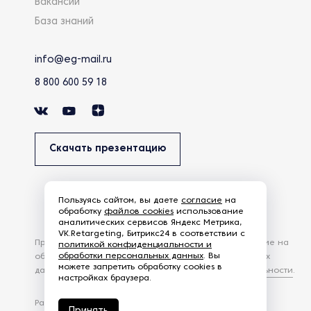
Вакансии
База знаний
info@eg-mail.ru
8 800 600 59 18
Скачать презентацию
Пользуясь сайтом, вы даете
согласие
на
обработку
файлов cookies
использование
аналитических сервисов Яндекс Метрика,
VK.Retargeting, Битрикс24 в соответствии с
Продолжая использовать наш сайт, вы даете согласие на
политикой конфиденциальности и
обработки персональных данных
. Вы
обработку файлов Cookies и других пользовательских
можете запретить обработку cookies в
данных, в соответствии с
Политикой конфиденциальности
.
настройках браузера.
Разработка сайта —
студия Z-Labs