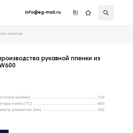
RU
info@eg-mail.ru
тва пакетов
производства рукавной пленки из
-W600
станка (м/мин)
120
туры ножа (°С)
400
метр размотки (мм)
550