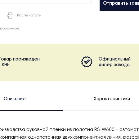
Отправить зая
Распечатать
избранное
Товар произведен
Официальный
в КНР
дилер завода
Описание
Характеристики
оизводства рукавной пленки из полотна RS-W600 – автома
 компактная однопоточная двухкомпонентная линия, разра