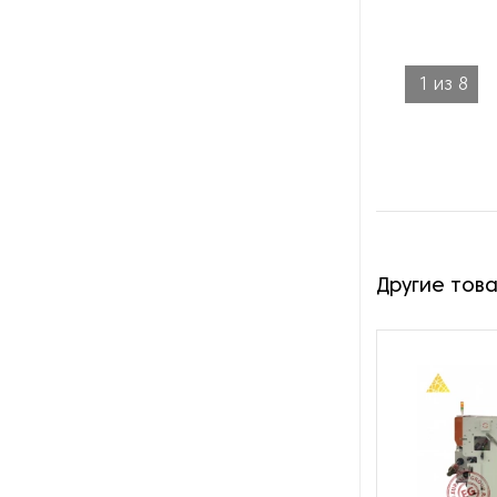
1
из
8
Другие тов