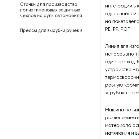
Станки для производства
интеграции в
полиэтиленовых защитных
однослойной 
чехлов на руль автомобиля
на пакетодела
PE, PP, POF.
Прессы для вырубки ручек в
пакетах
Линия для изг
Вспомогательное
непрерывно-п
оборудование для
один проход. 
производства пакетов
устройства «т
Запчасти к оборудованию
термосварочн
для производства пакетов
ровную кромку
«труба» с гер
Инспекционное
оборудование
Машина по вып
разделением н
Оборудование для
производства файлов-
материала осн
вкладышей
натяжения и в