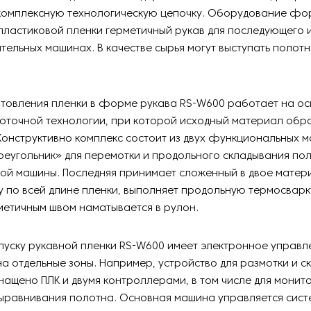
 комплексную технологическую цепочку. Оборудование фо
пластиковой пленки герметичный рукав для последующего 
тельных машинах. В качестве сырья могут выступать полот
отовления пленки в форме рукава RS-W600 работает на о
оточной технологии, при которой исходный материал обр
Конструктивно комплекс состоит из двух функциональных м
реугольник» для перемотки и продольного складывания по
ой машины. Последняя принимает сложенный в двое матер
 по всей длине пленки, выполняет продольную термосварк
метичным швом наматывается в рулон.
уску рукавной пленки RS-W600 имеет электронное управл
а отдельные зоны. Например, устройство для размотки и с
ащено ПЛК и двумя контроллерами, в том числе для монит
ыравнивания полотна. Основная машина управляется сист