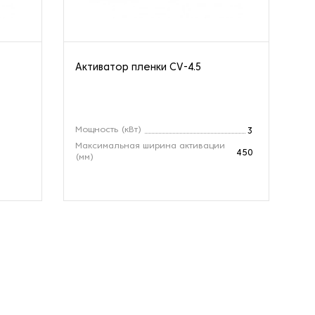
Активатор пленки CV-4.5
См
10
Мощность (кВт)
3
Максимальная ширина активации
450
(мм)