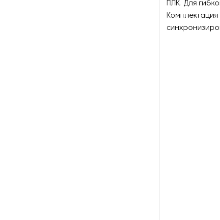
ПЛК. Для гибк
Станки для перфорации
Комплектация
синхронизиро
Станки для производства
бахил