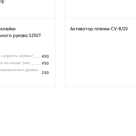
склейки
Активатор пленки CV-8/20
ного рукава S250T
скорость (м/мин)
450
а на входе (мм)
950
ированного рукава
250