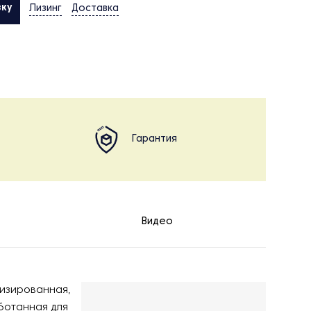
вку
Лизинг
Доставка
Гарантия
Видео
тизированная,
ботанная для