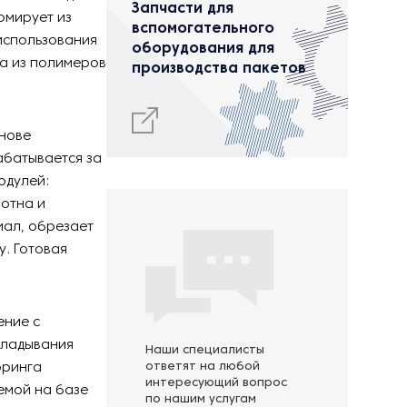
Запчасти для
рмирует из
вспомогательного
использования
оборудования для
на из полимеров
производства пакетов
снове
абатывается за
одулей:
лотна и
иал, обрезает
у. Готовая
ение с
кладывания
Наши специалисты
оринга
ответят на любой
интересующий вопрос
емой на базе
по нашим услугам