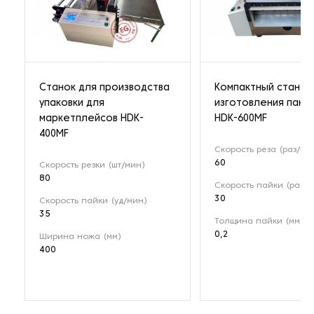
Станок для производства
Компактный станок
упаковки для
изготовления паке
маркетплейсов HDK-
HDK-600MF
400MF
Скорость реза (раз/ми
60
Скорость резки (шт/мин)
80
Скорость пайки (раз/м
30
Скорость пайки (уд/мин)
35
Толщина пайки (мм)
0,2
Ширина ножа (мм)
400